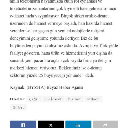
akıllı telefonların hayatımızda etkin rol oynaması ve
tüketicilerin zamanlarının çok kıymetli hale gelmesi sonucu
e-ticaret hızla yaygınlaşıyor. Birçok şirket artık e-ticaret
üzerinden de hizmet vermeye başladı, hali hazırda hizmet
verenler ise her geçen gün yeni teknolojilerle müşteri
deneyimini geliştirme yolunda ilerliyor. Biz de bu
büyümeden payımızı alıyoruz aslında. Avrupa ve Türkiye’de
faaliyet gösteren, hatta ürün ve hizmetlerini yurt dışına da
sunarak yeni pazarlara açılan çok sayıda firmaya iletişim
merkezi hizmeti veriyoruz. Beklentimiz ise e-ticaret
sektörün yüzde 25 büyüyeceği yönünde.” dedi.
Kaynak: (BYZHA) Beyaz Haber Ajansı
Etiketler:
Çağrı
E-Ti̇caret
hizmet
Mi̇lyon
Şi̇rket