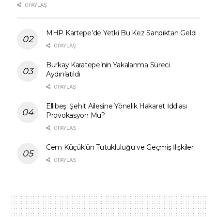
0 PAYLAŞ
MHP Kartepe’de Yetki Bu Kez Sandıktan Geldi
0 PAYLAŞ
Burkay Karatepe’nin Yakalanma Süreci
Aydınlatıldı
0 PAYLAŞ
Ellibeş: Şehit Ailesine Yönelik Hakaret İddiası
Provokasyon Mu?
0 PAYLAŞ
Cem Küçük’ün Tutukluluğu ve Geçmiş İlişkiler
0 PAYLAŞ