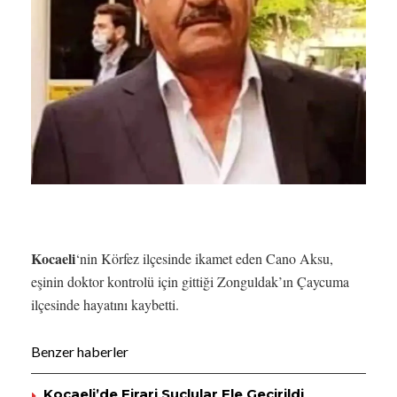
Kocaeli
‘nin Körfez ilçesinde ikamet eden Cano Aksu,
eşinin doktor kontrolü için gittiği Zonguldak’ın Çaycuma
ilçesinde hayatını kaybetti.
Benzer haberler
Kocaeli’de Firari Suçlular Ele Geçirildi