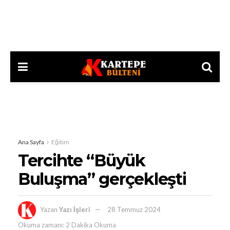
Ana Sayfa
Eğitim
Tercihte “Büyük
Buluşma” gerçekleşti
Yazan
Yazı İşleri
28 Temmuz 2024
Okuma zamanı: 2 Dakika Okuma