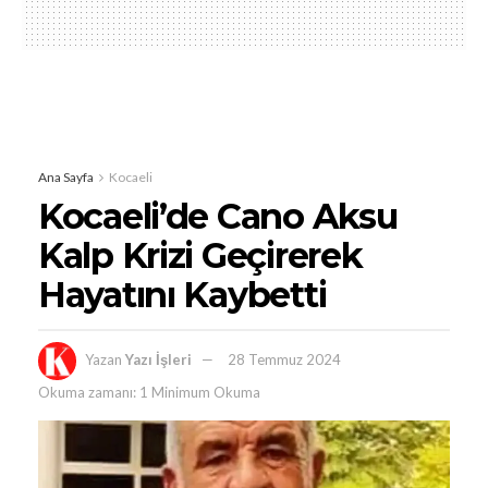
Ana Sayfa
Kocaeli
Kocaeli’de Cano Aksu
Kalp Krizi Geçirerek
Hayatını Kaybetti
Yazan
Yazı İşleri
28 Temmuz 2024
Okuma zamanı: 1 Minimum Okuma