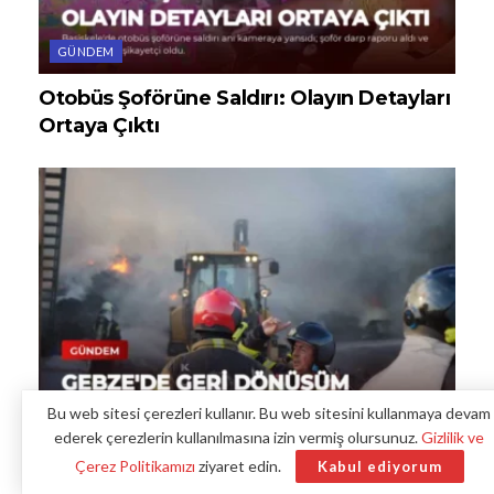
GÜNDEM
Otobüs Şoförüne Saldırı: Olayın Detayları
Ortaya Çıktı
Bu web sitesi çerezleri kullanır. Bu web sitesini kullanmaya devam
ederek çerezlerin kullanılmasına izin vermiş olursunuz.
Gizlilik ve
GÜNDEM
Çerez Politikamızı
ziyaret edin.
Kabul ediyorum
Gebze’de Geri Dönüşüm Tesisinde