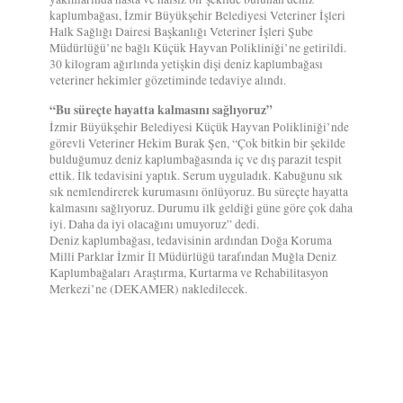
kaplumbağası, İzmir Büyükşehir Belediyesi Veteriner İşleri
Halk Sağlığı Dairesi Başkanlığı Veteriner İşleri Şube
Müdürlüğü’ne bağlı Küçük Hayvan Polikliniği’ne getirildi.
30 kilogram ağırlında yetişkin dişi deniz kaplumbağası
veteriner hekimler gözetiminde tedaviye alındı.
“Bu süreçte hayatta kalmasını sağlıyoruz”
İzmir Büyükşehir Belediyesi Küçük Hayvan Polikliniği’nde
görevli Veteriner Hekim Burak Şen, “Çok bitkin bir şekilde
bulduğumuz deniz kaplumbağasında iç ve dış parazit tespit
ettik. İlk tedavisini yaptık. Serum uyguladık. Kabuğunu sık
sık nemlendirerek kurumasını önlüyoruz. Bu süreçte hayatta
kalmasını sağlıyoruz. Durumu ilk geldiği güne göre çok daha
iyi. Daha da iyi olacağını umuyoruz” dedi.
Deniz kaplumbağası, tedavisinin ardından Doğa Koruma
Milli Parklar İzmir İl Müdürlüğü tarafından Muğla Deniz
Kaplumbağaları Araştırma, Kurtarma ve Rehabilitasyon
Merkezi’ne (DEKAMER) nakledilecek.