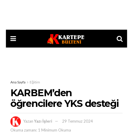
Ana Sayfa
Eğitim
KARBEM’den
öğrencilere YKS desteği
Yazan
Yazı İşleri
29 Temmuz 2024
Okuma zamanı: 1 Minimum Okuma