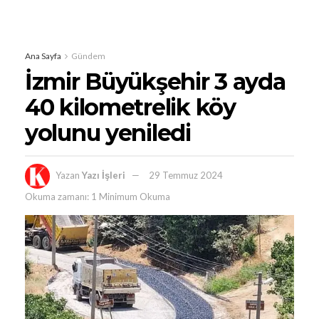
Ana Sayfa
Gündem
İzmir Büyükşehir 3 ayda
40 kilometrelik köy
yolunu yeniledi
Yazan
Yazı İşleri
29 Temmuz 2024
Okuma zamanı: 1 Minimum Okuma