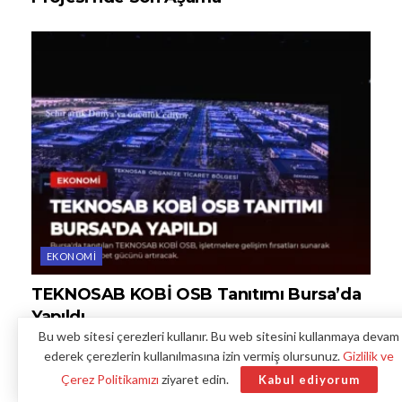
EKONOMI
TEKNOSAB KOBİ OSB Tanıtımı Bursa’da
Yapıldı
Bu web sitesi çerezleri kullanır. Bu web sitesini kullanmaya devam
ederek çerezlerin kullanılmasına izin vermiş olursunuz.
Gizlilik ve
Çerez Politikamızı
ziyaret edin.
Kabul ediyorum