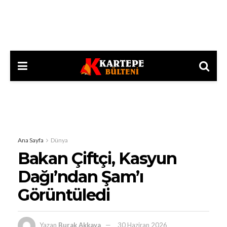
Ana Sayfa
Dünya
Bakan Çiftçi, Kasyun
Dağı’ndan Şam’ı
Görüntüledi
Yazan
Burak Akkaya
30 Haziran 2026