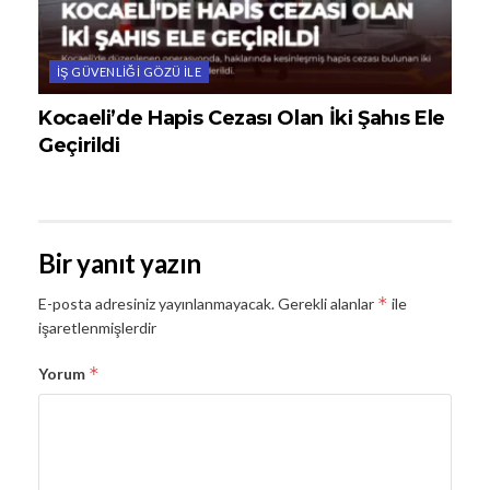
İŞ GÜVENLIĞI GÖZÜ ILE
Kocaeli’de Hapis Cezası Olan İki Şahıs Ele
Geçirildi
Bir yanıt yazın
*
E-posta adresiniz yayınlanmayacak.
Gerekli alanlar
ile
işaretlenmişlerdir
*
Yorum