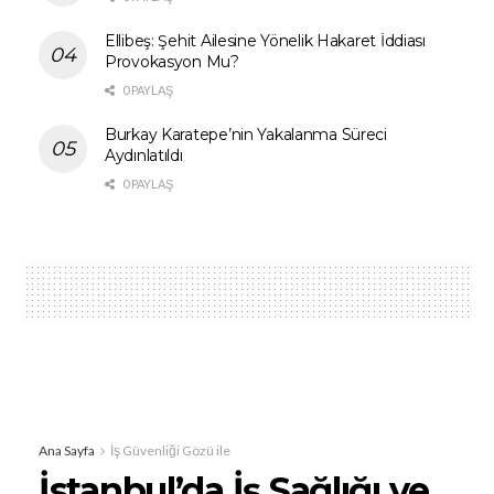
Ellibeş: Şehit Ailesine Yönelik Hakaret İddiası
Provokasyon Mu?
0 PAYLAŞ
Burkay Karatepe’nin Yakalanma Süreci
Aydınlatıldı
0 PAYLAŞ
Ana Sayfa
İş Güvenliği Gözü ile
İstanbul’da İş Sağlığı ve