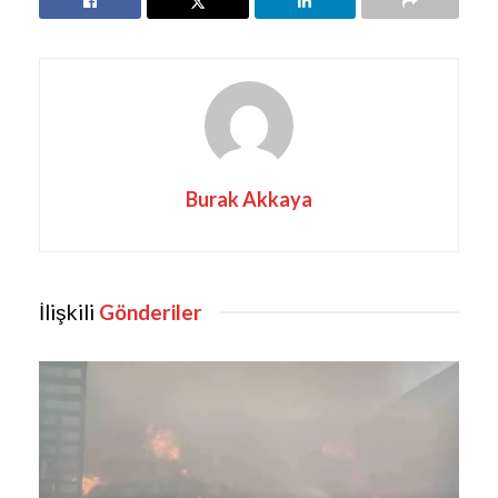
Burak Akkaya
İlişkili
Gönderiler