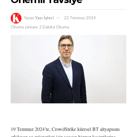
Yazan
Yazı İşleri
22 Temmuz 2024
Okuma zamanı: 2 Dakika Okuma
19 Temmuz 2024’te, CrowdStrike küresel BT altyapısını
etkileyen ve müşterileri için yaygın hizmet kesintilerine