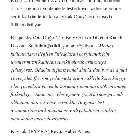
Kids) 2014’ten beri AV-Comparatives tarafından düzenli
olarak bağımsız yöntemlerle test ediliyor ve her seferinde
sertifika kriterlerini karşılayarak Onay’ sertifikasıyla
ödüllendiriliyor.
Kaspersky Orta Doğu, Türkiye ve Afrika Tüketici Kanalı
Seifallah Jedidi
Başkanı
, şunları söylüyor:
“Modern
kullanıcıların değişen ihtiyaçlarını karşılamak için
ürünlerimizin kalitesini sürekli olarak arttırmaya
çalışıyoruz. Odaklandığımız temel alanlardan biri de dijital
ebeveynlik. Çevrimiçi dünyada artan risklerle karşı karşıya
olan çocuklara güvenilir koruma sunmanın kritik öneminin
farkındayız. Amacımız, ebeveynlere çocuklarının güvende
olduğuna dair güvence vermektir. Bağımsız test
uzmanlarının bu konudaki özverili çabalarımızı takdir
etmesinden gurur duyuyoruz.”
Kaynak: (BYZHA) Beyaz Haber Ajansı