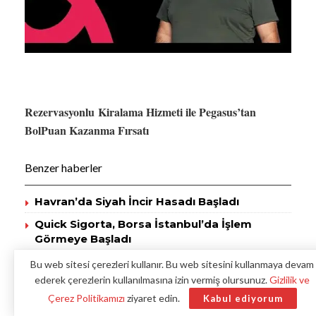
Rezervasyonlu Kiralama Hizmeti ile Pegasus’tan
BolPuan Kazanma Fırsatı
Benzer haberler
Havran’da Siyah İncir Hasadı Başladı
Quick Sigorta, Borsa İstanbul’da İşlem
Görmeye Başladı
Ege İhracatçıları İtalya Pazarında Büyümeye
Bu web sitesi çerezleri kullanır. Bu web sitesini kullanmaya devam
Devam Ediyor
ederek çerezlerin kullanılmasına izin vermiş olursunuz.
Gizlilik ve
Çerez Politikamızı
ziyaret edin.
Kabul ediyorum
TikTak uygulaması üzerinden İstanbul Sabiha Gökçen