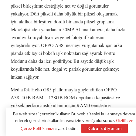
piksel birleştirme desteğiyle net ve doğal görüntüler
yakalıyor. Dört pikseli daha büyük bir piksel oluşturmak
için akıllıca birleştiren dördü bir arada piksel gruplama
teknolojisinden yararlanan 50MP AI ana kamera, daha fazla
ayrıntıyı koruyabiliyor ve genel fotoğraf kalitesini
iyileştirebiliyor. OPPO A38, nesneyi vurgulamak için arka
planda etkileyici bokeh ışık noktaları sağlayarak Portre
Modunu daha da ileri götürüyor. Bu sayede düşük ışık
koşullarında bile net, doğal ve parlak görüntüler çekmeye
imkan sağlıyor.
MediaTek Helio G85 platformuyla güçlendirilen OPPO
A38, 4GB RAM + 128GB ROM depolama kapasitesi ve
yüksek performanslı kullanım için RAM Genişletme
teknolojisi sunuyor. OPPO A38, 6.56 inç HD+ ekranında
Bu web sitesi çerezleri kullanır. Bu web sitesini kullanmaya devam
90Hz yenileme hızı ve yüzde 96 DCI-P3 renk gamı ile canlı
ederek çerezlerin kullanılmasına izin vermiş olursunuz.
Gizlilik ve
ve akıcı görseller sunuyor. Ayrıca OPPO A38’in ekranı
Çerez Politikamızı
ziyaret edin.
Kabul ediyorum