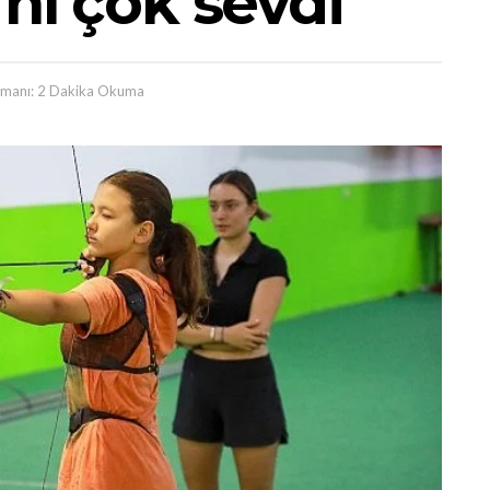
’nı çok sevdi
manı: 2 Dakika Okuma