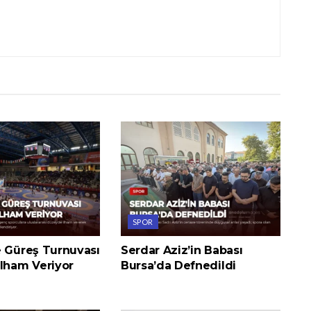
SPOR
e Güreş Turnuvası
Serdar Aziz’in Babası
İlham Veriyor
Bursa’da Defnedildi