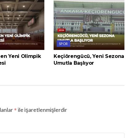
SPOR
en Yeni Olimpik
Keçiörengücü, Yeni Sezona
esi
Umutla Başlıyor
lanlar
ile işaretlenmişlerdir
*