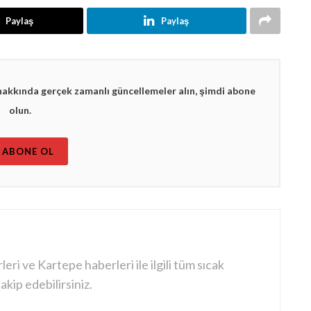
Paylaş
Paylaş
hakkında gerçek zamanlı güncellemeler alın, şimdi abone
olun.
ABONE OL
ri ve Kartepe haberleri ile ilgili tüm sıcak
kip edebilirsiniz.