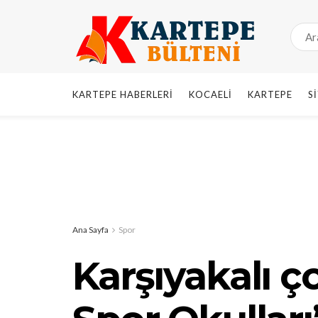
KARTEPE HABERLERI
KOCAELI
KARTEPE
S
Ana Sayfa
Spor
Karşıyakalı ç