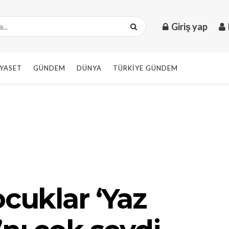
Giriş yap
IYASET
GÜNDEM
DÜNYA
TÜRKIYE GÜNDEM
ocuklar ‘Yaz