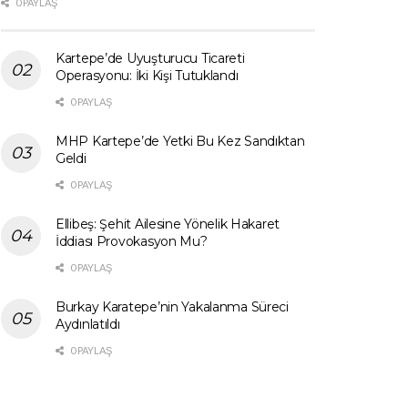
0 PAYLAŞ
Kartepe’de Uyuşturucu Ticareti
Operasyonu: İki Kişi Tutuklandı
0 PAYLAŞ
MHP Kartepe’de Yetki Bu Kez Sandıktan
Geldi
0 PAYLAŞ
Ellibeş: Şehit Ailesine Yönelik Hakaret
İddiası Provokasyon Mu?
0 PAYLAŞ
Burkay Karatepe’nin Yakalanma Süreci
Aydınlatıldı
0 PAYLAŞ