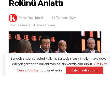
Rolünü Anlattı
Yazan
Yazı İşleri
11 Temmuz 2024
Okuma zamanı: 3 Dakika Okuma
Bu web sitesi çerezleri kullanır. Bu web sitesini kullanmaya devam
ederek çerezlerin kullanılmasına izin vermiş olursunuz.
Gizlilik ve
Çerez Politikamızı
ziyaret edin.
Kabul ediyorum
İşlem hacmine göre dünyanın en büyük ikinci kripto borsası