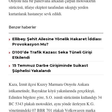
Otoyolu’nda bir panelvana arkadan çarpan motosikletin
sürücüsü, itfaiye ekipleri tarafından sıkıştığı yerden
kurtarılarak hastaneye sevk edildi.
Benzer haberler
Ellibeş: Şehit Ailesine Yönelik Hakaret İddiası
Provokasyon Mu?
D100’de Trafik Kazası: Seka Tüneli Girişi
Etkilendi
15 Temmuz Darbe Girişiminde Suikast
Şüphelisi Yakalandı
Kaza, İzmit ilçesi Kuzey Marmara Otoyolu Ankara
istikametinde, Bayraktar köyü yakınlarında gerçekleşti.
Edinilen bilgilere göre, S.O. isimli sürücünün kullandığı 34
BC 5343 plakalı motosiklet, aynı yönde ilerleyen K.G.
yönetimindeki 07 BBR 701 plakalı Volkswagen marka