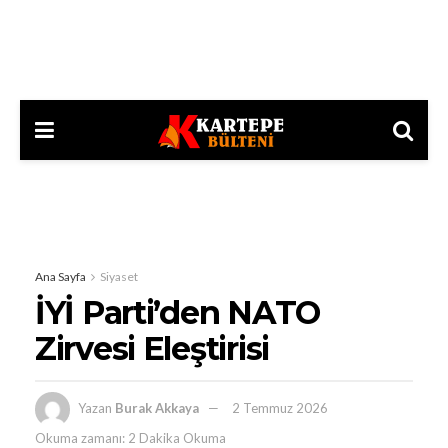
Ana Sayfa
Siyaset
İYİ Parti’den NATO
Zirvesi Eleştirisi
Yazan
Burak Akkaya
2 Temmuz 2026
Okuma zamanı: 2 Dakika Okuma