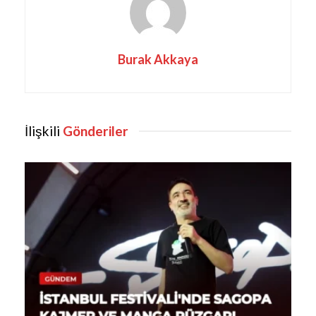
Burak Akkaya
İlişkili
Gönderiler