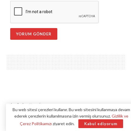
Ana Sayfa
Kocaeli
Bu web sitesi çerezleri kullanır. Bu web sitesini kullanmaya devam
İzmit’te Otomobil
ederek çerezlerin kullanılmasına izin vermiş olursunuz.
Gizlilik ve
Bariyerlere Çarptı: 1
Çerez Politikamızı
ziyaret edin.
Kabul ediyorum