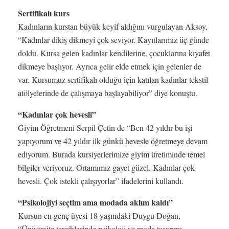
Sertifikalı kurs
Kadınların kurstan büyük keyif aldığını vurgulayan Aksoy,
“Kadınlar dikiş dikmeyi çok seviyor. Kayıtlarımız üç günde
doldu. Kursa gelen kadınlar kendilerine, çocuklarına kıyafet
dikmeye başlıyor. Ayrıca gelir elde etmek için gelenler de
var. Kursumuz sertifikalı olduğu için katılan kadınlar tekstil
atölyelerinde de çalışmaya başlayabiliyor” diye konuştu.
“Kadınlar çok hevesli”
Giyim Öğretmeni Serpil Çetin de “Ben 42 yıldır bu işi
yapıyorum ve 42 yıldır ilk günkü hevesle öğretmeye devam
ediyorum. Burada kursiyerlerimize giyim üretiminde temel
bilgiler veriyoruz. Ortamımız gayet güzel. Kadınlar çok
hevesli. Çok istekli çalışıyorlar” ifadelerini kullandı.
“Psikolojiyi seçtim ama modada aklım kaldı”
Kursun en genç üyesi 18 yaşındaki Duygu Doğan,
“Üniversite tercihlerinde psikoloji ve moda tasarımı