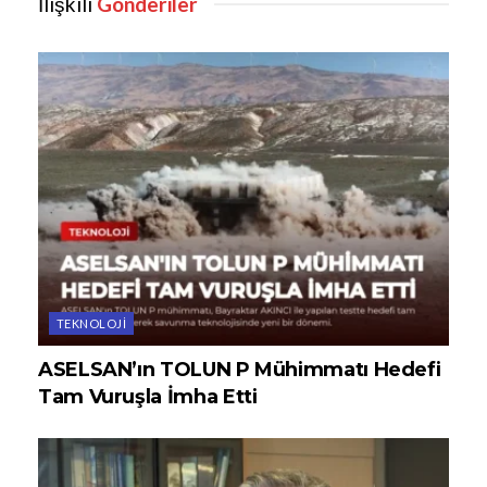
İlişkili
Gönderiler
TEKNOLOJI
ASELSAN’ın TOLUN P Mühimmatı Hedefi
Tam Vuruşla İmha Etti