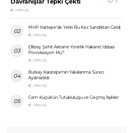
Davranışlar Tepki Çekti
0 PAYLAŞ
MHP Kartepe’de Yetki Bu Kez Sandıktan Geldi
0 PAYLAŞ
Ellibeş: Şehit Ailesine Yönelik Hakaret İddiası
Provokasyon Mu?
0 PAYLAŞ
Burkay Karatepe’nin Yakalanma Süreci
Aydınlatıldı
0 PAYLAŞ
Cem Küçük’ün Tutukluluğu ve Geçmiş İlişkiler
0 PAYLAŞ