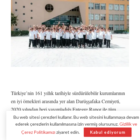
Türkiye’nin 161 yıllık tarihiyle sürdürülebilir kurumlarının
en iyi örnekleri arasında yer alan Darüşşafaka Cemiyeti,
2020 yılından beri yayımladığı Entegre Rapor ile tüm
çalışmalarını şeffaf bir şekilde ortaya koyuyor.
Bu web sitesi çerezleri kullanır. Bu web sitesini kullanmaya devam
ederek çerezlerin kullanılmasına izin vermiş olursunuz.
Gizlilik ve
Çerez Politikamızı
ziyaret edin.
Kabul ediyorum
Benzer haberler