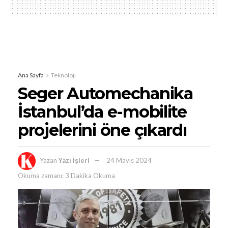
Ana Sayfa
Teknoloji
Seger Automechanika
İstanbul’da e-mobilite
projelerini öne çıkardı
Yazan
Yazı İşleri
24 Mayıs 2024
Okuma zamanı: 3 Dakika Okuma