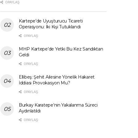
0 PAYLAŞ
Kartepe’de Uyuşturucu Ticareti
Operasyonu: İki Kişi Tutuklandı
0 PAYLAŞ
MHP Kartepe’de Yetki Bu Kez Sandıktan
Geldi
0 PAYLAŞ
Ellibeş: Şehit Ailesine Yönelik Hakaret
İddiası Provokasyon Mu?
0 PAYLAŞ
Burkay Karatepe’nin Yakalanma Süreci
Aydınlatıldı
0 PAYLAŞ