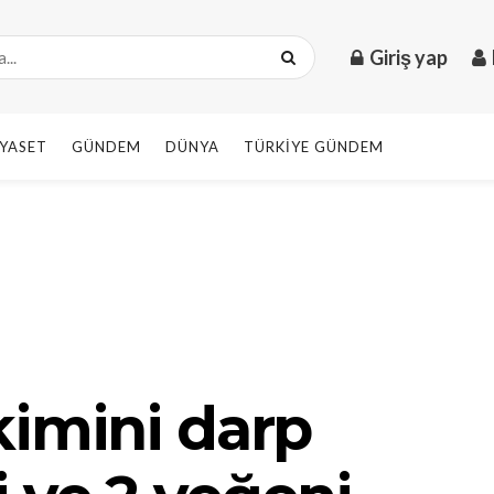
Giriş yap
IYASET
GÜNDEM
DÜNYA
TÜRKIYE GÜNDEM
kimini darp