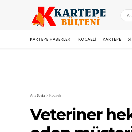
KARTEPE HABERLERI
KOCAELI
KARTEPE
S
Ana Sayfa
Kocaeli
Veteriner he