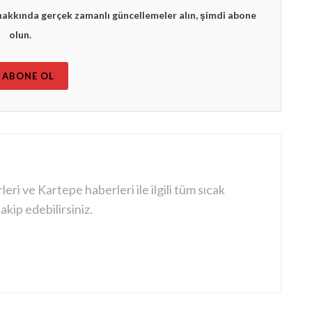
hakkında gerçek zamanlı güncellemeler alın, şimdi abone
olun.
ABONE OL
ri ve Kartepe haberleri ile ilgili tüm sıcak
kip edebilirsiniz.