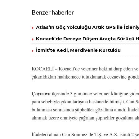
Benzer haberler
Atlas’ın Göç Yolculuğu Artık GPS ile İzleni
Kocaeli’de Dereye Düşen Araçta Sürücü H
İzmit’te Kedi, Merdivenle Kurtuldu
KOCAELİ – Kocaeli’de veteriner hekimi darp eden ve se
çıkarıldıkları mahkemece tutuklanarak cezaevine gönder
Çayırova
ilçesinde 3 gün önce veteriner kliniğine gi
para sebebiyle çıkan tartışma hastanede bitmişti. Can S
bulunması sonrasında şüpheliler gözaltına alındı. İfadel
alınmak üzere emniyete çağrılan şüpheliler gözaltına al
İfadeleri alınan Can Sönmez ile T.Ş. ve A.S. isimli 2 