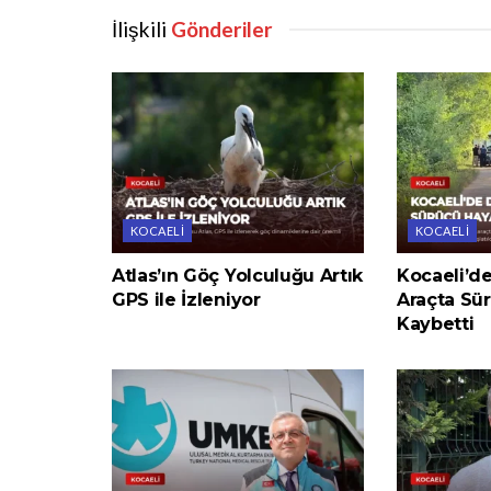
İlişkili
Gönderiler
KOCAELI
KOCAELI
Atlas’ın Göç Yolculuğu Artık
Kocaeli’d
GPS ile İzleniyor
Araçta Sür
Kaybetti