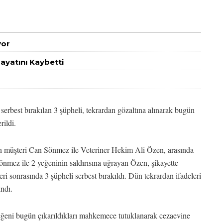
yor
ayatını Kaybetti
rbest bırakılan 3 şüpheli, tekrardan gözaltına alınarak bugün
ildi.
den müşteri Can Sönmez ile Veteriner Hekim Ali Özen, arasında
önmez ile 2 yeğeninin saldırısına uğrayan Özen, şikayette
eri sonrasında 3 şüpheli serbest bırakıldı. Dün tekrardan ifadeleri
ındı.
yeğeni bugün çıkarıldıkları mahkemece tutuklanarak cezaevine