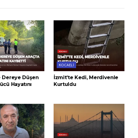
KOCAELI
e Dereye Düşen
İzmit’te Kedi, Merdivenle
ücü Hayatını
Kurtuldu