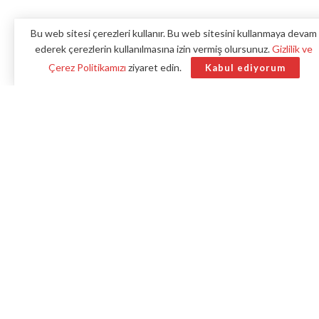
Bu web sitesi çerezleri kullanır. Bu web sitesini kullanmaya devam
ederek çerezlerin kullanılmasına izin vermiş olursunuz.
Gizlilik ve
Kocaeli
‘nin Gölcük ilçesinde meydana gelen trafik
Çerez Politikamızı
ziyaret edin.
Kabul ediyorum
kazasında 1 kişi öldü, 1 kişi yaralandı.
Benzer haberler
Kocaeli’de Dereye Düşen Araçta Sürücü
Hayatını Kaybetti
İzmit’te Kedi, Merdivenle Kurtuldu
Kocaeli’de Hızlı Tren Kazası Tatbikatı
Gerçekleştirildi
Alınan bilgiye göre, Karaköprü Mahallesi Muallim Sokak’ta
polis ekipleri, Y.Ç’nin (20) kullandığı plakasız motosikleti
şüphe üzerine durdurmak istedi.