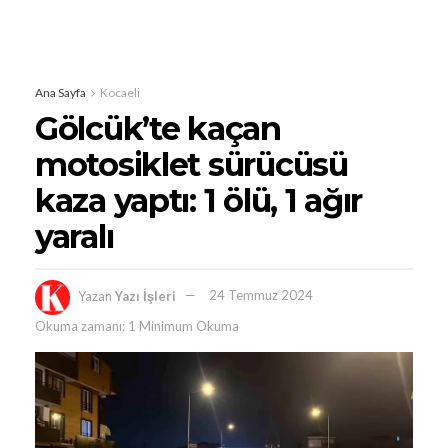
Ana Sayfa
Kocaeli
Gölcük’te kaçan
motosiklet sürücüsü
kaza yaptı: 1 ölü, 1 ağır
yaralı
Yazan
Yazı İşleri
24 Temmuz 2024
Okuma zamanı: 1 Minimum Okuma