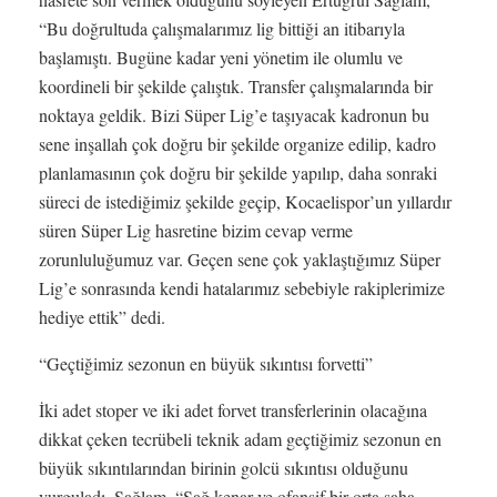
“Bu doğrultuda çalışmalarımız lig bittiği an itibarıyla
başlamıştı. Bugüne kadar yeni yönetim ile olumlu ve
koordineli bir şekilde çalıştık. Transfer çalışmalarında bir
noktaya geldik. Bizi Süper Lig’e taşıyacak kadronun bu
sene inşallah çok doğru bir şekilde organize edilip, kadro
planlamasının çok doğru bir şekilde yapılıp, daha sonraki
süreci de istediğimiz şekilde geçip, Kocaelispor’un yıllardır
süren Süper Lig hasretine bizim cevap verme
zorunluluğumuz var. Geçen sene çok yaklaştığımız Süper
Lig’e sonrasında kendi hatalarımız sebebiyle rakiplerimize
hediye ettik” dedi.
“Geçtiğimiz sezonun en büyük sıkıntısı forvetti”
İki adet stoper ve iki adet forvet transferlerinin olacağına
dikkat çeken tecrübeli teknik adam geçtiğimiz sezonun en
büyük sıkıntılarından birinin golcü sıkıntısı olduğunu
vurguladı. Sağlam, “Sağ kenar ve ofansif bir orta saha