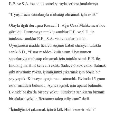
E.E. ve S.A. ise adli kontrol şartıyla serbest bırakılmıştı.
“Uyuşturucu satıcılarıyla muhatap olmamak için ektik”
Olayla ilgili duruşma Kocaeli 1. Ağır Ceza Mahkemesi’nde
görüldü. Duruşmaya tutuklu sanıklar E.E. ve S.D. ile
tutuksuz sanıklar E.E., S.A. ve avukatları katıldı.
Uyuşturucu madde ticareti suçunu kabul etmeyen tutuklu
sanık S.D., “Esrar maddesi kullanırım. Uyuşturucu
satıcılarıyla muhatap olmamak için tutuklu sanık E.E. ile
fındıklığına Hint keneviri ektik. Sadece 6 kök ektik. Satmak
gibi niyetimiz yoktu, içimliğimizi çıkarmak için böyle bir
şey yaptık. Kimseye uyuşturucu satmadık. Evimde 15 gram
esrar maddesi bulundu. Ayrıca içmek için aparat bulundu.
Evimde başka da bir şey yoktu. Tutuksuz sanıkların bizimle
bir alakası yoktur. Beraatımı talep ediyorum” dedi.
“İçimliğimizi çıkarmak için 6 kök Hint keneviri ektik”