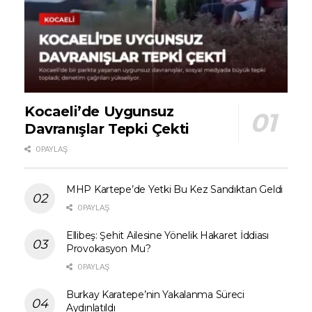
Kocaeli’de Uygunsuz
Davranışlar Tepki Çekti
0 PAYLAŞ
MHP Kartepe’de Yetki Bu Kez Sandıktan Geldi
0 PAYLAŞ
Ellibeş: Şehit Ailesine Yönelik Hakaret İddiası
Provokasyon Mu?
0 PAYLAŞ
Burkay Karatepe’nin Yakalanma Süreci
Aydınlatıldı