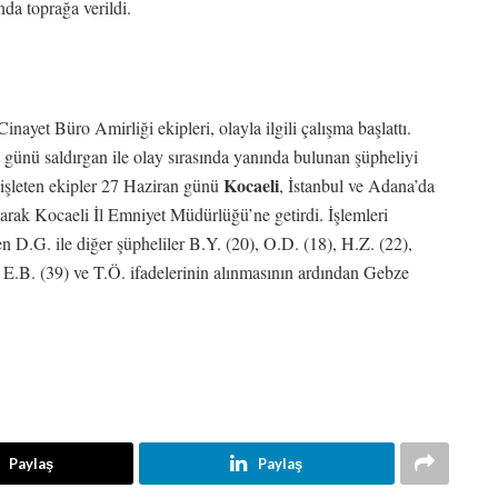
da toprağa verildi.
et Büro Amirliği ekipleri, olayla ilgili çalışma başlattı.
ay günü saldırgan ile olay sırasında yanında bulunan şüpheliyi
Kocaeli
nişleten ekipler 27 Haziran günü
, İstanbul ve Adana’da
larak Kocaeli İl Emniyet Müdürlüğü’ne getirdi. İşlemleri
en D.G. ile diğer şüpheliler B.Y. (20), O.D. (18), H.Z. (22),
 E.B. (39) ve T.Ö. ifadelerinin alınmasının ardından Gebze
Paylaş
Paylaş