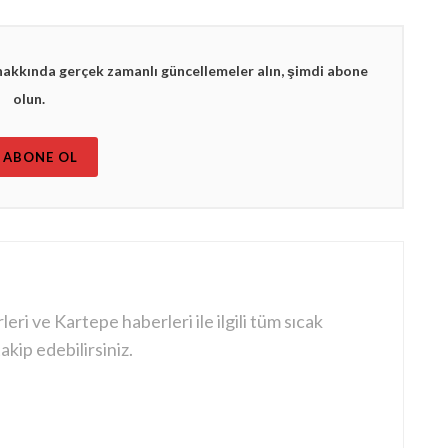
hakkında gerçek zamanlı güncellemeler alın, şimdi abone
olun.
ABONE OL
ri ve Kartepe haberleri ile ilgili tüm sıcak
kip edebilirsiniz.