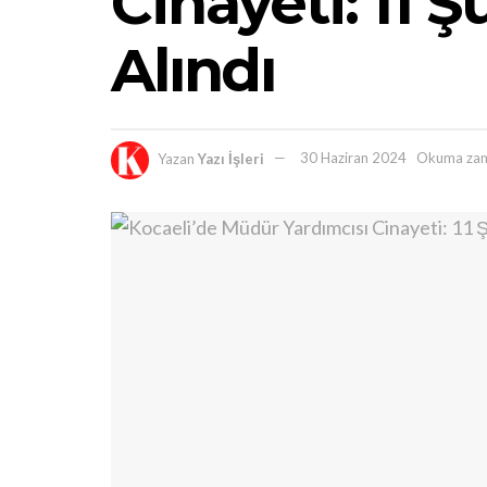
Cinayeti: 11 
Alındı
Yazan
Yazı İşleri
30 Haziran 2024
Okuma zam