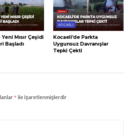
KOCAELI
 Yeni Mısır Çeşidi
Kocaeli’de Parkta
i Başladı
Uygunsuz Davranışlar
Tepki Çekti
lanlar
ile işaretlenmişlerdir
*