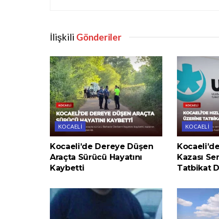
İlişkili
Gönderiler
KOCAELI
KOCAELI
Kocaeli’de Dereye Düşen
Kocaeli’de
Araçta Sürücü Hayatını
Kazası Se
Kaybetti
Tatbikat 