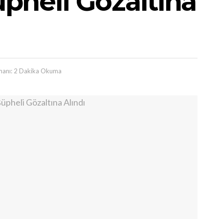
Şüpheli Gözaltına
anı: 2 Dakika Okuma