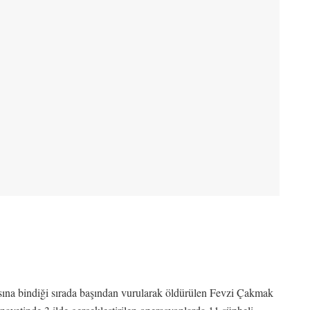
ına bindiği sırada başından vurularak öldürülen Fevzi Çakmak