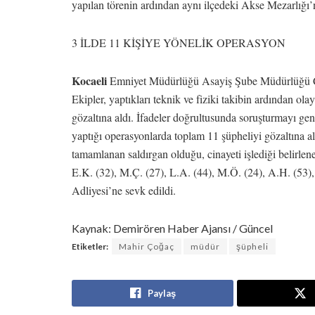
yapılan törenin ardından aynı ilçedeki Akse Mezarlığı’n
3 İLDE 11 KİŞİYE YÖNELİK OPERASYON
Kocaeli
Emniyet Müdürlüğü Asayiş Şube Müdürlüğü Cinay
Ekipler, yaptıkları teknik ve fiziki takibin ardından ol
gözaltına aldı. İfadeler doğrultusunda soruşturmayı ge
yaptığı operasyonlarda toplam 11 şüpheliyi gözaltına a
tamamlanan saldırgan olduğu, cinayeti işlediği belirlen
E.K. (32), M.Ç. (27), L.A. (44), M.Ö. (24), A.H. (53),
Adliyesi’ne sevk edildi.
Kaynak: Demirören Haber Ajansı / Güncel
Etiketler:
Mahir Çoğaç
müdür
şüpheli
Paylaş