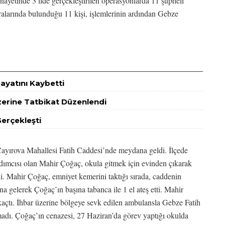
yetinde 3 ilde gerçekleştirilen operasyonlarda 11 şüpheli
aralarında bulunduğu 11 kişi, işlemlerinin ardından Gebze
ayatını Kaybetti
zerine Tatbikat Düzenlendi
Gerçekleşti
 Çayırova Mahallesi Fatih Caddesi’nde meydana geldi. İlçede
mcısı olan Mahir Çoğaç, okula gitmek için evinden çıkarak
i. Mahir Çoğaç, emniyet kemerini taktığı sırada, caddenin
na gelerek Çoğaç’ın başına tabanca ile 1 el ateş etti. Mahir
 kaçtı. İhbar üzerine bölgeye sevk edilen ambulansla Gebze Fatih
madı. Çoğaç’ın cenazesi, 27 Haziran’da görev yaptığı okulda