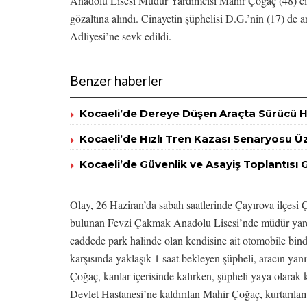
Anadolu Lisesi Müdür Yardımcısı Mahir Çoğaç (48) cina
gözaltına alındı. Cinayetin şüphelisi D.G.’nin (17) de 
Adliyesi’ne sevk edildi.
Benzer haberler
Kocaeli’de Dereye Düşen Araçta Sürücü H
Kocaeli’de Hızlı Tren Kazası Senaryosu Ü
Kocaeli’de Güvenlik ve Asayiş Toplantısı 
Olay, 26 Haziran’da sabah saatlerinde Çayırova ilçesi
bulunan Fevzi Çakmak Anadolu Lisesi’nde müdür yardı
caddede park halinde olan kendisine ait otomobile bind
karşısında yaklaşık 1 saat bekleyen şüpheli, aracın yanı
Çoğaç, kanlar içerisinde kalırken, şüpheli yaya olarak
Devlet Hastanesi’ne kaldırılan Mahir Çoğaç, kurtarıla