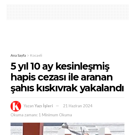
Ana Sayfa
Kocaeli
5 yıl 10 ay kesinleşmiş
hapis cezası ile aranan
şahıs kıskıvrak yakalandı
Yazan
Yazı İşleri
21 Haziran 2024
Okuma zamanı: 1 Minimum Okuma