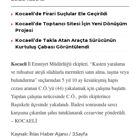
Kocaeli’de Firari Suçlular Ele Geçirildi
Kocaeli’de Toptancı Sitesi İçin Yeni Dönüşüm
Projesi
Kocaeli’de Takla Atan Araçta Sürücünün
Kurtuluş Çabası Görüntülendi
Kocaeli
İl Emniyet Müdürlüğü ekipleri, “Kasten yaralama
ve ruhsatsız ateşli silahlarla mermileri satın alma, taşma veya
bulundurma” suçlarından 5 yıl 10 ay kesinleşmiş hapis
cezası aranan C.Ö.’yü (44) yakalamak için çalışma başlattı.
Yapılan çalışma neticesinde C.Ö., polis ekiplerince
Başiskele ilçesinde yakalandı. İfadesi sonrasında savcı
karşısına çıkarılan şahıs tutuklanarak cezaevine gönderildi.
– KOCAELİ
Kaynak: İhlas Haber Ajansı / 3.Sayfa