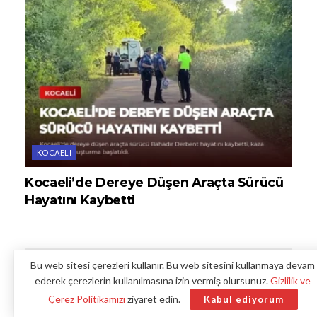
KOCAELI
Kocaeli’de Dereye Düşen Araçta Sürücü
Hayatını Kaybetti
Bu web sitesi çerezleri kullanır. Bu web sitesini kullanmaya devam
Bir yanıt yazın
ederek çerezlerin kullanılmasına izin vermiş olursunuz.
Gizlilik ve
Çerez Politikamızı
ziyaret edin.
Kabul ediyorum
*
E-posta adresiniz yayınlanmayacak.
Gerekli alanlar
ile