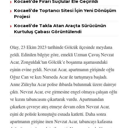
Kocaeli’de Firari Suçlular Ele Geçirildi
Kocaeli’de Toptancı Sitesi İçin Yeni Dönüşüm
Projesi
Kocaeli’de Takla Atan Araçta Sürücünün
Kurtuluş Çabası Görüntülendi
Olay, 23 Ekim 2023 tarihinde Gölcük ilçesinde meydana
geldi. Edinilen bilgiye göre, emekli Uzman Çavuş Nevzat
Acar, Zonguldak’tan Gölcük’e boşanma aşamasındaki
eşinin evine geldi. Nevzat Acar, apartmanın girişinde oğlu
Oğuz Can ve kızı Nurseda Acar ile tartışmaya başladı.
Anne Züleyha Acar polise ihbarda bulunmak üzere daireye
çıktı. Nevzat Acar, eve girmesine engel olmaya çalışan oğlu
ve kızını tabancasını çıkartarak vurdu. Apartmandan
çıkarken çevreye ateş etmeye devam eden Nevzat Acar,
eşini de polisle konuştuğu esnada katletti. Daha sonra
apartmanın girişine inen Nevzat Acar, tabancayı kafasına