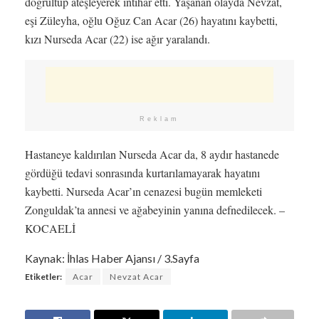
doğrultup ateşleyerek intihar etti. Yaşanan olayda Nevzat,
eşi Züleyha, oğlu Oğuz Can Acar (26) hayatını kaybetti,
kızı Nurseda Acar (22) ise ağır yaralandı.
Reklam
Hastaneye kaldırılan Nurseda Acar da, 8 aydır hastanede
gördüğü tedavi sonrasında kurtarılamayarak hayatını
kaybetti. Nurseda Acar’ın cenazesi bugün memleketi
Zonguldak’ta annesi ve ağabeyinin yanına defnedilecek. –
KOCAELİ
Kaynak: İhlas Haber Ajansı / 3.Sayfa
Etiketler:
Acar
Nevzat Acar