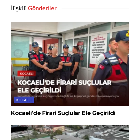
İlişkili
Gönderiler
KOCAELI
Kocaeli’de Firari Suçlular Ele Geçirildi