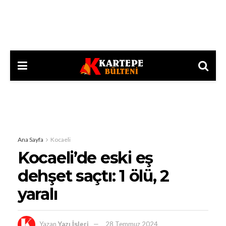
Ana Sayfa
Kocaeli
Kocaeli’de eski eş
dehşet saçtı: 1 ölü, 2
yaralı
Yazan
Yazı İşleri
28 Temmuz 2024