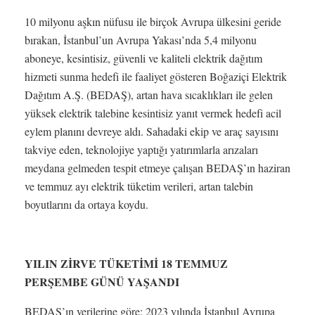
10 milyonu aşkın nüfusu ile birçok Avrupa ülkesini geride
bırakan, İstanbul’un Avrupa Yakası’nda 5,4 milyonu
aboneye, kesintisiz, güvenli ve kaliteli elektrik dağıtım
hizmeti sunma hedefi ile faaliyet gösteren Boğaziçi Elektrik
Dağıtım A.Ş. (BEDAŞ), artan hava sıcaklıkları ile gelen
yüksek elektrik talebine kesintisiz yanıt vermek hedefi acil
eylem planını devreye aldı. Sahadaki ekip ve araç sayısını
takviye eden, teknolojiye yaptığı yatırımlarla arızaları
meydana gelmeden tespit etmeye çalışan BEDAŞ’ın haziran
ve temmuz ayı elektrik tüketim verileri, artan talebin
boyutlarını da ortaya koydu.
YILIN ZİRVE TÜKETİMİ 18 TEMMUZ
PERŞEMBE GÜNÜ YAŞANDI
BEDAŞ’ın verilerine göre; 2023 yılında İstanbul Avrupa