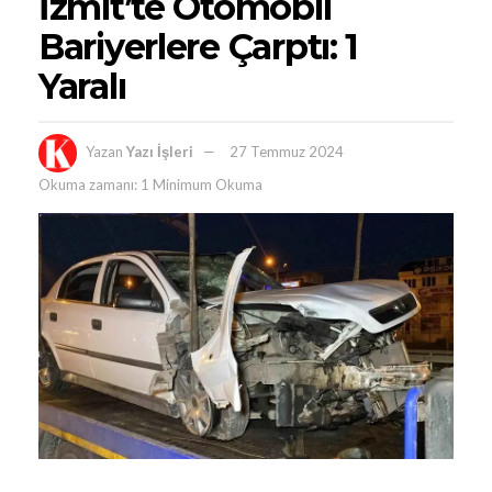
İzmit’te Otomobil
Bariyerlere Çarptı: 1
Yaralı
Yazan
Yazı İşleri
27 Temmuz 2024
Okuma zamanı: 1 Minimum Okuma