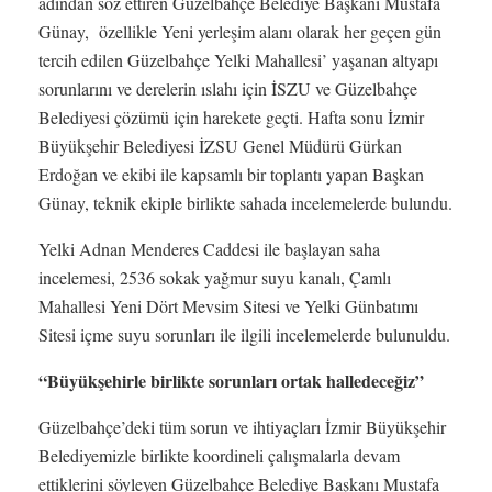
adından söz ettiren Güzelbahçe Belediye Başkanı Mustafa
Günay, özellikle Yeni yerleşim alanı olarak her geçen gün
tercih edilen Güzelbahçe Yelki Mahallesi’ yaşanan altyapı
sorunlarını ve derelerin ıslahı için İSZU ve Güzelbahçe
Belediyesi çözümü için harekete geçti. Hafta sonu İzmir
Büyükşehir Belediyesi İZSU Genel Müdürü Gürkan
Erdoğan ve ekibi ile kapsamlı bir toplantı yapan Başkan
Günay, teknik ekiple birlikte sahada incelemelerde bulundu.
Yelki Adnan Menderes Caddesi ile başlayan saha
incelemesi, 2536 sokak yağmur suyu kanalı, Çamlı
Mahallesi Yeni Dört Mevsim Sitesi ve Yelki Günbatımı
Sitesi içme suyu sorunları ile ilgili incelemelerde bulunuldu.
“Büyükşehirle birlikte sorunları ortak halledeceğiz”
Güzelbahçe’deki tüm sorun ve ihtiyaçları İzmir Büyükşehir
Belediyemizle birlikte koordineli çalışmalarla devam
ettiklerini söyleyen Güzelbahçe Belediye Başkanı Mustafa