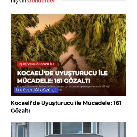
İlişkili
Gönderiler
İŞ GÜVENLIĞI GÖZÜ ILE
Kocaeli’de Uyuşturucu ile Mücadele: 161
Gözaltı