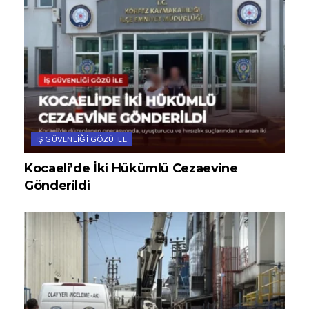
İŞ GÜVENLIĞI GÖZÜ ILE
Kocaeli’de İki Hükümlü Cezaevine
Gönderildi