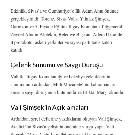
Etkinlik, Sivas’a ve Cumhuriyet’e İlk Adım Anıtı önünde
gerçekleştirildi. Törene, Sivas Valisi Yılmaz Şimşek,
Garnizon ve 5. Piyade Eğitim Tugay Komutanı Tuğgeneral
Zeynel Abidin Alptekin, Belediye Başkanı Adem Uzun ile
il protokolü, askeri yetkililer ve siyasi parti temsilcileri
katıldı.
Çelenk Sunumu ve Saygı Duruşu
Valilik, Tugay Komutanlığı ve belediye çelenklerinin
sunumunun ardından, Milli Mücadele’nin kahramanları
anısına saygı duruşunda bulunuldu ve İstiklal Marşı okundu.
Vali Şimşek’in Açıklamaları
Ardından, şeref defterine yazdıklarını okuyan Vali Şimşek,
Atatürk’ün Sivas’a gelişinin önemine vurgu yaptı. Vali
Şimşek, “Aziz Atatürk, milletimizin istiklal umutlarının