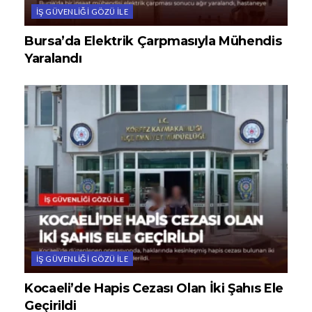
İŞ GÜVENLIĞI GÖZÜ ILE
Bursa’da Elektrik Çarpmasıyla Mühendis
Yaralandı
İŞ GÜVENLIĞI GÖZÜ ILE
Kocaeli’de Hapis Cezası Olan İki Şahıs Ele
Geçirildi