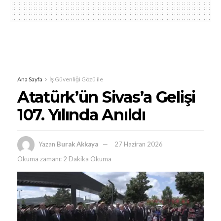
Ana Sayfa
İş Güvenliği Gözü ile
Atatürk’ün Sivas’a Gelişi
107. Yılında Anıldı
Yazan
Burak Akkaya
27 Haziran 2026
Okuma zamanı: 2 Dakika Okuma