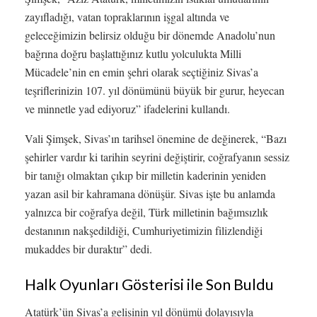
zayıfladığı, vatan topraklarının işgal altında ve
geleceğimizin belirsiz olduğu bir dönemde Anadolu’nun
bağrına doğru başlattığınız kutlu yolculukta Milli
Mücadele’nin en emin şehri olarak seçtiğiniz Sivas’a
teşriflerinizin 107. yıl dönümünü büyük bir gurur, heyecan
ve minnetle yad ediyoruz” ifadelerini kullandı.
Vali Şimşek, Sivas’ın tarihsel önemine de değinerek, “Bazı
şehirler vardır ki tarihin seyrini değiştirir, coğrafyanın sessiz
bir tanığı olmaktan çıkıp bir milletin kaderinin yeniden
yazan asil bir kahramana dönüşür. Sivas işte bu anlamda
yalnızca bir coğrafya değil, Türk milletinin bağımsızlık
destanının nakşedildiği, Cumhuriyetimizin filizlendiği
mukaddes bir duraktır” dedi.
Halk Oyunları Gösterisi ile Son Buldu
Atatürk’ün Sivas’a gelişinin yıl dönümü dolayısıyla