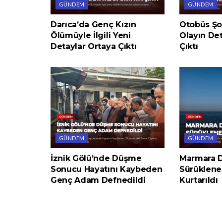
GÜNDEM
GÜNDEM
Darıca’da Genç Kızın
Otobüs Şof
Ölümüyle İlgili Yeni
Olayın Det
Detaylar Ortaya Çıktı
Çıktı
GÜNDEM
GÜNDEM
İznik Gölü’nde Düşme
Marmara D
Sonucu Hayatını Kaybeden
Sürüklene
Genç Adam Defnedildi
Kurtarıldı