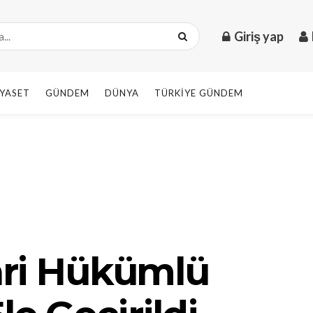
Giriş yap
IYASET
GÜNDEM
DÜNYA
TÜRKIYE GÜNDEM
rari Hükümlü