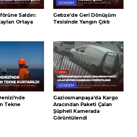
GÜNDEM
örüne Saldırı:
Gebze’de Geri Dönüşüm
ayları Ortaya
Tesisinde Yangın Çıktı
GÜNDEM
enizi’nde
Gaziosmanpaşa’da Kargo
n Tekne
Aracından Paketi Çalan
Şüpheli Kamerada
Görüntülendi