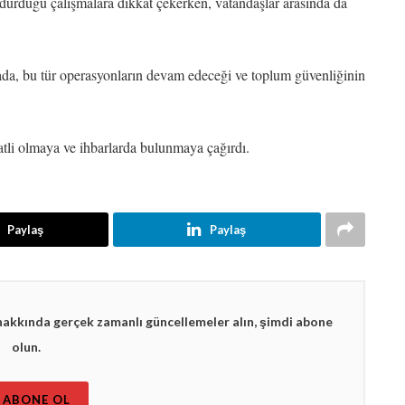
ürdürdüğü çalışmalara dikkat çekerken, vatandaşlar arasında da
da, bu tür operasyonların devam edeceği ve toplum güvenliğinin
atli olmaya ve ihbarlarda bulunmaya çağırdı.
Paylaş
Paylaş
hakkında gerçek zamanlı güncellemeler alın, şimdi abone
olun.
ABONE OL