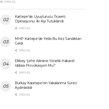
0 PAYLAŞ
Kartepe’de Uyuşturucu Ticareti
Operasyonu: İki Kişi Tutuklandı
0 PAYLAŞ
MHP Kartepe’de Yetki Bu Kez Sandıktan
Geldi
0 PAYLAŞ
Ellibeş: Şehit Ailesine Yönelik Hakaret
İddiası Provokasyon Mu?
0 PAYLAŞ
Burkay Karatepe’nin Yakalanma Süreci
Aydınlatıldı
0 PAYLAŞ