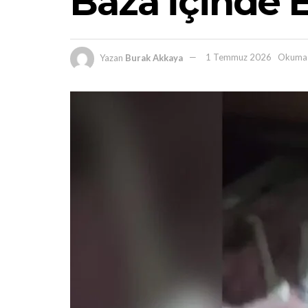
Baza İçinde E
Yazan
Burak Akkaya
1 Temmuz 2026
Okuma 