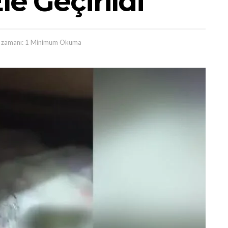
le Geçirildi
zamanı: 1 Minimum Okuma