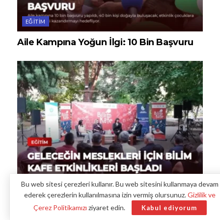
EĞITIM
Aile Kampına Yoğun İlgi: 10 Bin Başvuru
Bu web sitesi çerezleri kullanır. Bu web sitesini kullanmaya devam
EĞITIM
ederek çerezlerin kullanılmasına izin vermiş olursunuz.
Gizlilik ve
Geleceğin Meslekleri İçin Bilim Kafe
Çerez Politikamızı
ziyaret edin.
Kabul ediyorum
Etkinlikleri Başladı