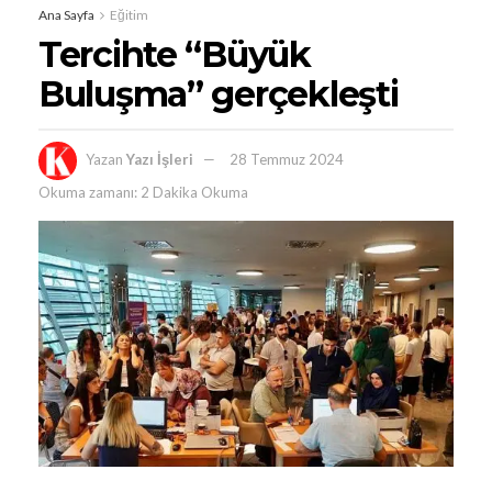
Ana Sayfa
Eğitim
Tercihte “Büyük
Buluşma” gerçekleşti
Yazan
Yazı İşleri
28 Temmuz 2024
Okuma zamanı: 2 Dakika Okuma