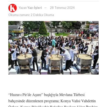
Yazan
Yazı İşleri
28 Temmuz 2024
Okuma zamanı: 2 Dakika Okuma
“Huzur-ı Pir’de Aşure” başlığıyla Mevlana Türbesi
bahçesinde düzenlenen programa; Konya Valisi Vahdettin
Özkan, Konya Büyükşehir Belediye Başkanı Uğur İbrahim