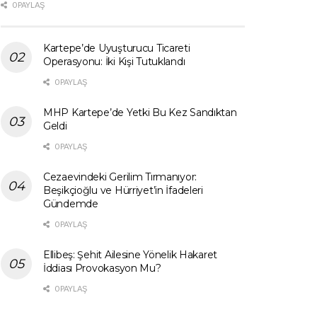
0 PAYLAŞ
Kartepe’de Uyuşturucu Ticareti
Operasyonu: İki Kişi Tutuklandı
0 PAYLAŞ
MHP Kartepe’de Yetki Bu Kez Sandıktan
Geldi
0 PAYLAŞ
Cezaevindeki Gerilim Tırmanıyor:
Beşikçioğlu ve Hürriyet’in İfadeleri
Gündemde
0 PAYLAŞ
Ellibeş: Şehit Ailesine Yönelik Hakaret
İddiası Provokasyon Mu?
0 PAYLAŞ