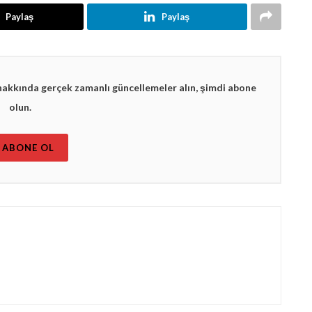
Paylaş
Paylaş
hakkında gerçek zamanlı güncellemeler alın, şimdi abone
olun.
ABONE OL