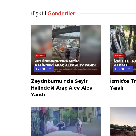
İlişkili
Gönderiler
GÜNDEM
GÜNDEM
Zeytinburnu’nda Seyir
İzmit’te T
Halindeki Araç Alev Alev
Yaralı
Yandı