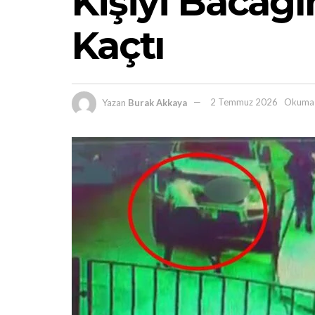
Kişiyi Bacağ
Kaçtı
Yazan
Burak Akkaya
2 Temmuz 2026
Okuma 