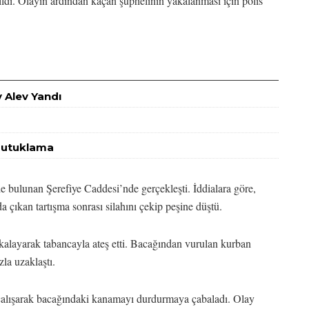
rildi. Olayın ardından kaçan şüphelinin yakalanması için polis
 Alev Yandı
 Tutuklama
 bulunan Şerefiye Caddesi’nde gerçekleşti. İddialara göre,
da çıkan tartışma sonrası silahını çekip peşine düştü.
yakalayarak tabancayla ateş etti. Bacağından vurulan kurban
zla uzaklaştı.
çalışarak bacağındaki kanamayı durdurmaya çabaladı. Olay