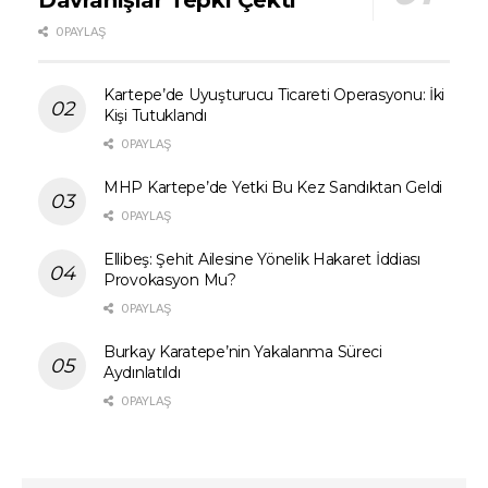
Davranışlar Tepki Çekti
0 PAYLAŞ
Kartepe’de Uyuşturucu Ticareti Operasyonu: İki
Kişi Tutuklandı
0 PAYLAŞ
MHP Kartepe’de Yetki Bu Kez Sandıktan Geldi
0 PAYLAŞ
Ellibeş: Şehit Ailesine Yönelik Hakaret İddiası
Provokasyon Mu?
0 PAYLAŞ
Burkay Karatepe’nin Yakalanma Süreci
Aydınlatıldı
0 PAYLAŞ