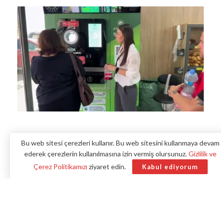
Bu web sitesi çerezleri kullanır. Bu web sitesini kullanmaya devam
Edirne’de, Çevre, Şehircilik ve İklim Değişikliği Bakanlığı
ederek çerezlerin kullanılmasına izin vermiş olursunuz.
Gizlilik ve
tarafından hayata geçirilen Depozito Yönetim Sistemi,
Çerez Politikamızı
ziyaret edin.
Kabul ediyorum
vatandaşların hizmetine sunuldu. Bu yeni sistem, hem
doğanın korunmasına katkı sağlarken hem de bireylere
ekonomik fayda sunmayı amaçlıyor.