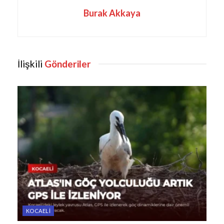
Burak Akkaya
İlişkili
Gönderiler
KOCAELI