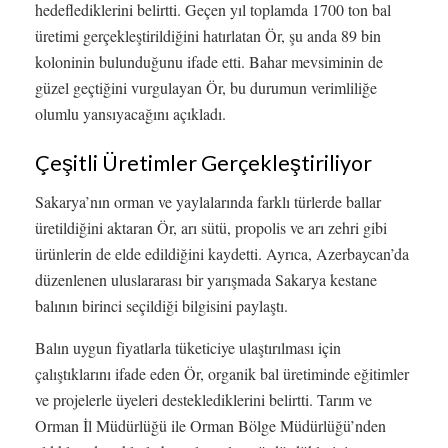
hedeflediklerini belirtti. Geçen yıl toplamda 1700 ton bal
üretimi gerçekleştirildiğini hatırlatan Ör, şu anda 89 bin
koloninin bulunduğunu ifade etti. Bahar mevsiminin de
güzel geçtiğini vurgulayan Ör, bu durumun verimliliğe
olumlu yansıyacağını açıkladı.
Çeşitli Üretimler Gerçekleştiriliyor
Sakarya’nın orman ve yaylalarında farklı türlerde ballar
üretildiğini aktaran Ör, arı sütü, propolis ve arı zehri gibi
ürünlerin de elde edildiğini kaydetti. Ayrıca, Azerbaycan’da
düzenlenen uluslararası bir yarışmada Sakarya kestane
balının birinci seçildiği bilgisini paylaştı.
Balın uygun fiyatlarla tüketiciye ulaştırılması için
çalıştıklarını ifade eden Ör, organik bal üretiminde eğitimler
ve projelerle üyeleri desteklediklerini belirtti. Tarım ve
Orman İl Müdürlüğü ile Orman Bölge Müdürlüğü’nden