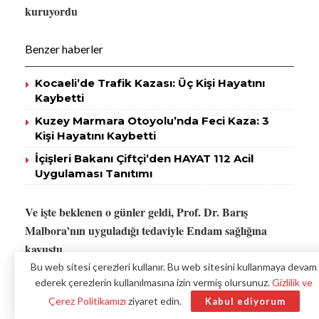
kuruyordu
Benzer haberler
Kocaeli’de Trafik Kazası: Üç Kişi Hayatını
Kaybetti
Kuzey Marmara Otoyolu’nda Feci Kaza: 3
Kişi Hayatını Kaybetti
İçişleri Bakanı Çiftçi’den HAYAT 112 Acil
Uygulaması Tanıtımı
Ve işte beklenen o günler geldi, Prof. Dr. Barış
Malbora’nın uyguladığı tedaviyle Endam sağlığına
kavuştu
Bu web sitesi çerezleri kullanır. Bu web sitesini kullanmaya devam
Kıbrıs’ta yaşayan 15 yaşındaki Endam Küçük,
ederek çerezlerin kullanılmasına izin vermiş olursunuz.
Gizlilik ve
doğumundan itibaren kanama sorunlarıyla mücadele etti.
Çerez Politikamızı
ziyaret edin.
Kabul ediyorum
Kıbrıs ve Türkiye dahil 14 yıl boyunca birçok doktora gitti.