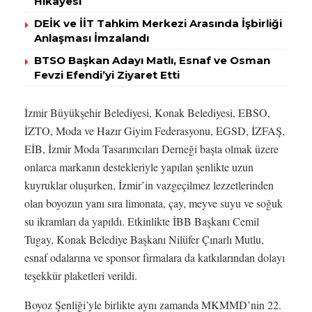
Hikayesi
DEİK ve İİT Tahkim Merkezi Arasında İşbirliği
Anlaşması İmzalandı
BTSO Başkan Adayı Matlı, Esnaf ve Osman
Fevzi Efendi’yi Ziyaret Etti
İzmir Büyükşehir Belediyesi, Konak Belediyesi, EBSO,
İZTO, Moda ve Hazır Giyim Federasyonu, EGSD, İZFAŞ,
EİB, İzmir Moda Tasarımcıları Derneği başta olmak üzere
onlarca markanın destekleriyle yapılan şenlikte uzun
kuyruklar oluşurken, İzmir’in vazgeçilmez lezzetlerinden
olan boyozun yanı sıra limonata, çay, meyve suyu ve soğuk
su ikramları da yapıldı. Etkinlikte İBB Başkanı Cemil
Tugay, Konak Belediye Başkanı Nilüfer Çınarlı Mutlu,
esnaf odalarına ve sponsor firmalara da katkılarından dolayı
teşekkür plaketleri verildi.
Boyoz Şenliği’yle birlikte aynı zamanda MKMMD’nin 22.