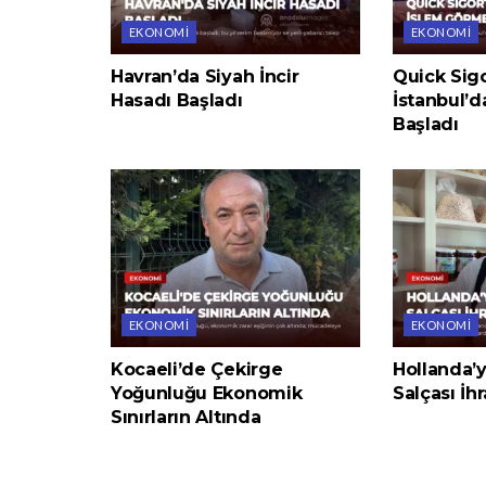
EKONOMI
EKONOMI
Havran’da Siyah İncir
Quick Sigo
Hasadı Başladı
İstanbul’
Başladı
EKONOMI
EKONOMI
Kocaeli’de Çekirge
Hollanda’
Yoğunluğu Ekonomik
Salçası İhr
Sınırların Altında