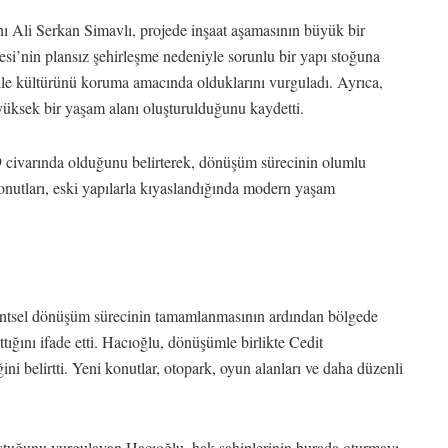
Ali Serkan Simavlı, projede inşaat aşamasının büyük bir
esi’nin plansız şehirleşme nedeniyle sorunlu bir yapı stoğuna
le kültürünü koruma amacında olduklarını vurguladı. Ayrıca,
üksek bir yaşam alanı oluşturulduğunu kaydetti.
9 civarında olduğunu belirterek, dönüşüm sürecinin olumlu
 konutları, eski yapılarla kıyaslandığında modern yaşam
ntsel dönüşüm sürecinin tamamlanmasının ardından bölgede
ığını ifade etti. Hacıoğlu, dönüşümle birlikte Cedit
ini belirtti. Yeni konutlar, otopark, oyun alanları ve daha düzenli
luştuğunu vurgulayan Hacıoğlu, hak sahiplerinin burada oturmayı