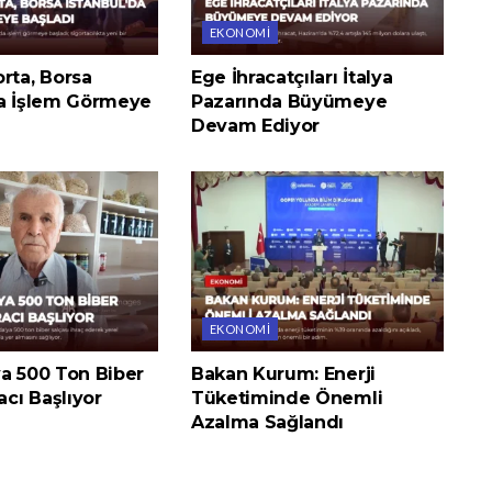
EKONOMI
rta, Borsa
Ege İhracatçıları İtalya
da İşlem Görmeye
Pazarında Büyümeye
Devam Ediyor
EKONOMI
ya 500 Ton Biber
Bakan Kurum: Enerji
acı Başlıyor
Tüketiminde Önemli
Azalma Sağlandı