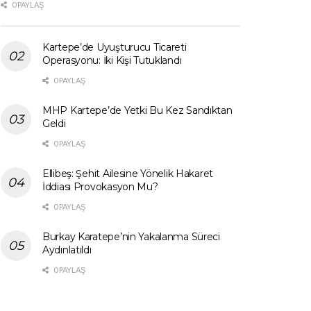
0 PAYLAŞ
Kartepe’de Uyuşturucu Ticareti
Operasyonu: İki Kişi Tutuklandı
0 PAYLAŞ
MHP Kartepe’de Yetki Bu Kez Sandıktan
Geldi
0 PAYLAŞ
Ellibeş: Şehit Ailesine Yönelik Hakaret
İddiası Provokasyon Mu?
0 PAYLAŞ
Burkay Karatepe’nin Yakalanma Süreci
Aydınlatıldı
0 PAYLAŞ