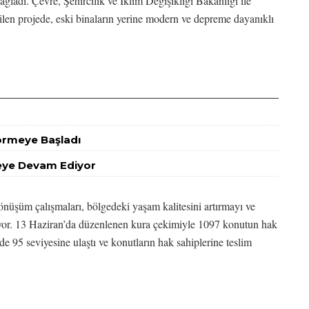
ğladı. Çevre, Şehircilik ve İklim Değişikliği Bakanlığı ile
rilen projede, eski binaların yerine modern ve depreme dayanıklı
Görmeye Başladı
meye Devam Ediyor
önüşüm çalışmaları, bölgedeki yaşam kalitesini artırmayı ve
fliyor. 13 Haziran’da düzenlenen kura çekimiyle 1097 konutun hak
de 95 seviyesine ulaştı ve konutların hak sahiplerine teslim