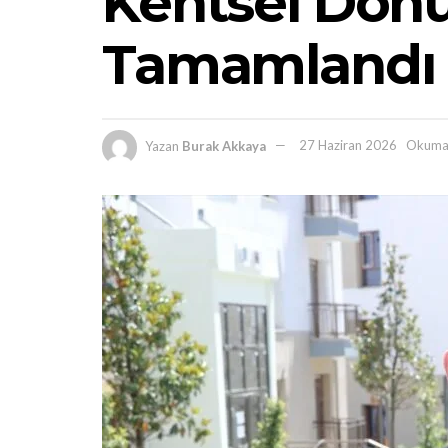
Kentsel Dön
Tamamlandı
Yazan
Burak Akkaya
27 Haziran 2026
Okuma 