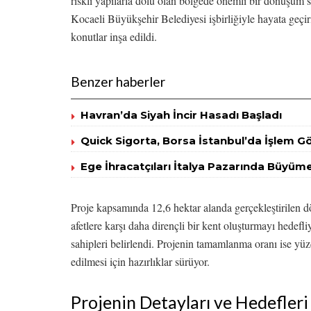
riskli yapılarla dolu olan bölgede önemli bir dönüşüm sa
Kocaeli Büyükşehir Belediyesi işbirliğiyle hayata geçi
konutlar inşa edildi.
Benzer haberler
Havran’da Siyah İncir Hasadı Başladı
Quick Sigorta, Borsa İstanbul’da İşlem 
Ege İhracatçıları İtalya Pazarında Büyü
Proje kapsamında 12,6 hektar alanda gerçekleştirilen d
afetlere karşı daha dirençli bir kent oluşturmayı hede
sahipleri belirlendi. Projenin tamamlanma oranı ise yüz
edilmesi için hazırlıklar sürüyor.
Projenin Detayları ve Hedefleri