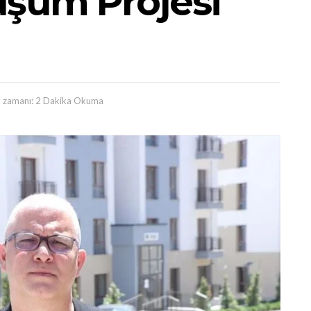
üşüm Projesi
zamanı: 2 Dakika Okuma