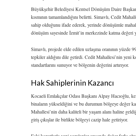
Büyükşehir Belediyesi Kentsel Dönüşüm Daire Başkanı 
kısmının tamamlandığını belirtti. Simavlı, Cedit Mahall
sahip olduğunu ifade ederek, yerinde dönüşümle mahal
dönüşüm sayesinde İzmit’in merkezinde katma değeri y
Simavlı, projede elde edilen uzlaşma oranının yüzde 9
tepkiler aldığını dile getirdi. Cedit Mahallesi’nin yeni
standartlarını sunuyor ve bölgenin değerini artırıyor.
Hak Sahiplerinin Kazancı
Kocaeli Emlakçılar Odası Başkanı Alpay Hacıoğlu, ke
binaların yükseldiğini ve bu durumun bölgeye değer katt
Mahallesi’nin daha kaliteli bir yaşam alanı haline geldiğ
giriş çıkışlar ile birlikte bölgeyi cazip hale getiriyor.
Eski konutlarla yeni yapılanlar arasında değer farkı o