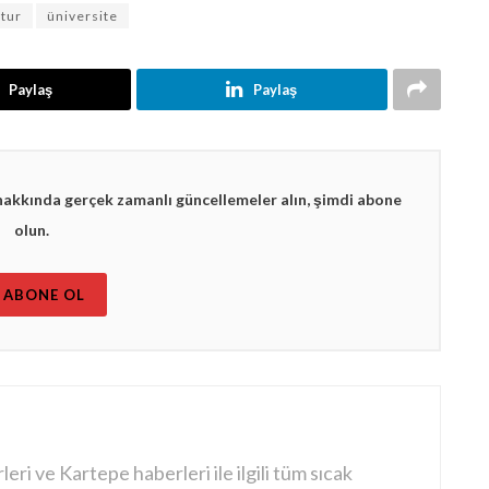
tur
üniversite
Paylaş
Paylaş
hakkında gerçek zamanlı güncellemeler alın, şimdi abone
olun.
ABONE OL
ri ve Kartepe haberleri ile ilgili tüm sıcak