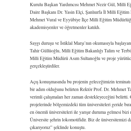
Kurulu Başkan Yardımcısı Mehmet Nezir Gül, Milli Eği
Daire Başkanı Dr. Yasin Elçi, Şanlıurfa İl Milli Eğiti
Mehmet Vural ve Eyyübiye İlçe Milli Eğitim Müdürlüğü
akademisyenler ve öğretmenler katıldı.
Saygı duruşu ve İstiklal Marşı’nın okumasıyla başlaya
Tahir Güllüoğlu, Milli Eğitim Bakanlığı Talim ve Terb
Milli Eğitim Müdürü Asım Sultanoğlu ve proje yürütüc
gerçekleştirdiler.
Açış konuşmasında bu projenin geleceğimizin teminatı 
bir adım olduğunu belirten Rektör Prof. Dr. Mehmet Tah
verimli çalışmaları her zaman destekleyeceğini belir
projelerinde bölgemizdeki tüm üniversiteleri geride bıra
en önemli üniversiteleri ile yarışır duruma gelmesi biz
Üniversite şehrin lokomotifidir. Biz de üniversitemizi d
çıkarıyoruz” şeklinde konuştu.