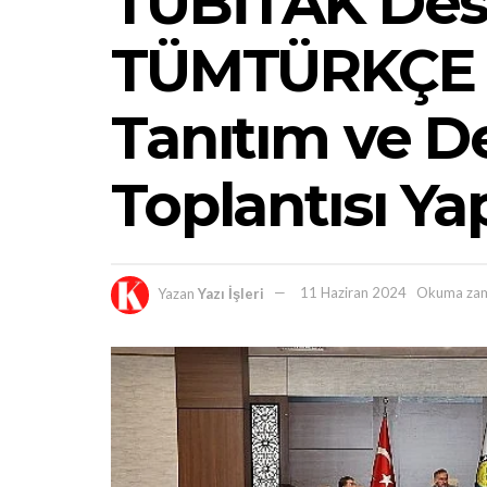
TÜBİTAK Des
TÜMTÜRKÇE P
Tanıtım ve 
Toplantısı Yap
Yazan
Yazı İşleri
11 Haziran 2024
Okuma zam