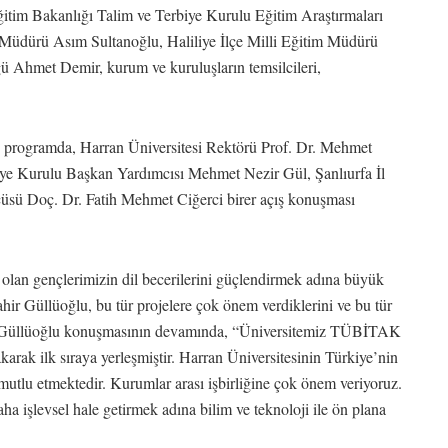
tim Bakanlığı Talim ve Terbiye Kurulu Eğitim Araştırmaları
m Müdürü Asım Sultanoğlu, Haliliye İlçe Milli Eğitim Müdürü
 Ahmet Demir, kurum ve kuruluşların temsilcileri,
n programda, Harran Üniversitesi Rektörü Prof. Dr. Mehmet
iye Kurulu Başkan Yardımcısı Mehmet Nezir Gül, Şanlıurfa İl
üsü Doç. Dr. Fatih Mehmet Ciğerci birer açış konuşması
olan gençlerimizin dil becerilerini güçlendirmek adına büyük
ir Güllüoğlu, bu tür projelere çok önem verdiklerini ve bu tür
tti. Güllüoğlu konuşmasının devamında, “Üniversitemiz TÜBİTAK
karak ilk sıraya yerleşmiştir. Harran Üniversitesinin Türkiye’nin
i mutlu etmektedir. Kurumlar arası işbirliğine çok önem veriyoruz.
aha işlevsel hale getirmek adına bilim ve teknoloji ile ön plana