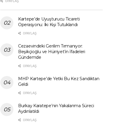
0 PAYLAŞ
Kartepe’de Uyuşturucu Ticareti
Operasyonu: İki Kişi Tutuklandı
0 PAYLAŞ
Cezaevindeki Gerilim Tırmanıyor:
Beşikçioğlu ve Hürriyet’in İfadeleri
Gündemde
0 PAYLAŞ
MHP Kartepe’de Yetki Bu Kez Sandıktan
Geldi
0 PAYLAŞ
Burkay Karatepe’nin Yakalanma Süreci
Aydınlatıldı
0 PAYLAŞ