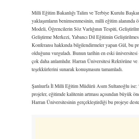
Milli Eğitim Bakanlığı Talim ve Terbiye Kurulu Başka
yaklaşımların benimsenmesinin, milli eğitim alanında ö
Modeli, Öğrencilerin Söz Varlığının Tespiti, Geliştiril
Geliştirme Merkezi, Yabancı Dil Eğitimin Geliştirilmes
Konferansı hakkında bilgilendirmeler yapan Gül, bu proj
olduğunu vurguladı. Bunun tarihin en eski üniversitesi 
çok daha anlamlıdır. Harran Üniversitesi Rektörüne ve a
teşekkürlerini sunarak konuşmasını tamamladı.
Şanlıurfa İl Milli Eğitim Müdürü Asım Sultanoğlu ise: “
projeler, eğitimde kalitenin artması açısından büyük ö
Harran Üniversitesinin gerçekleştirdiği bu projeye dest