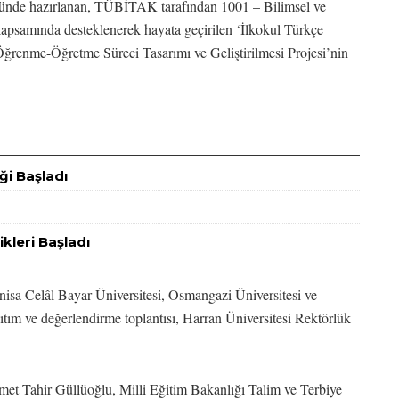
üğünde hazırlanan, TÜBİTAK tarafından 1001 – Bilimsel ve
apsamında desteklenerek hayata geçirilen ‘İlkokul Türkçe
ğrenme-Öğretme Süreci Tasarımı ve Geliştirilmesi Projesi’nin
ği Başladı
ikleri Başladı
isa Celâl Bayar Üniversitesi, Osmangazi Üniversitesi ve
ıtım ve değerlendirme toplantısı, Harran Üniversitesi Rektörlük
met Tahir Güllüoğlu, Milli Eğitim Bakanlığı Talim ve Terbiye