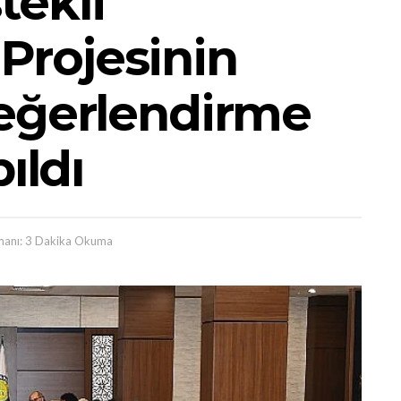
tekli
rojesinin
Değerlendirme
ıldı
anı: 3 Dakika Okuma