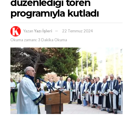
düzenlediği tören
programıyla kutladı
Yazan
Yazı İşleri
22 Temmuz 2024
Okuma zamanı: 3 Dakika Okuma