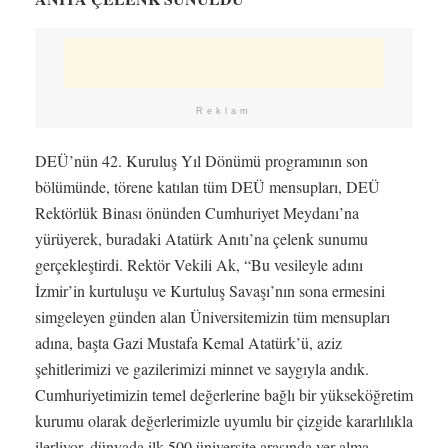
Reklam
DEÜ’nün 42. Kuruluş Yıl Dönümü programının son
bölümünde, törene katılan tüm DEÜ mensupları, DEÜ
Rektörlük Binası önünden Cumhuriyet Meydanı’na
yürüyerek, buradaki Atatürk Anıtı’na çelenk sunumu
gerçekleştirdi. Rektör Vekili Ak, “Bu vesileyle adını
İzmir’in kurtuluşu ve Kurtuluş Savaşı’nın sona ermesini
simgeleyen günden alan Üniversitemizin tüm mensupları
adına, başta Gazi Mustafa Kemal Atatürk’ü, aziz
şehitlerimizi ve gazilerimizi minnet ve saygıyla andık.
Cumhuriyetimizin temel değerlerine bağlı bir yükseköğretim
kurumu olarak değerlerimizle uyumlu bir çizgide kararlılıkla
ilerliyor, dünyada ilk 500 üniversite arasında yer alma