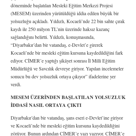
döneminde başlatılan Mesleki Eğitim Merkezi Projesi
(MESEM) üzerinden yürütüldüğü iddia edilen büyük bir
yolsuzluğu açıkladı. Yıldızlı, Kocaeli’nde 22 bin sahte çırak
kaydı ile 250 milyon TL’nin üzerinde haksız kazanç
sağlandığını belirtti. Yıldızlı, konuşmasında,
“Diyarbakır’dan bir vatandaş, e-Devlet’e girerek
Kocaeli’nde bir mesleki eğitim kursuna kaydedildiğini fark
ediyor. CİMER’e yaptığı şikâyet sonrası İl Milli Eğitim
Müdürlüğü ve Savcılık devreye giriyor. Yapılan incelemeler
sonucu bu dev yolsuzluk ortaya çıkıyor” ifadelerine yer
verdi.
MESEM ÜZERİNDEN BAŞLATILAN YOLSUZLUK
İDDASİ NASIL ORTAYA ÇIKTI
Diyarbakır’dan bir vatandaş, şans eseri e-Devlet’ine giriyor
ve Kocaeli’nde bir mesleki eğitim kursuna kaydedildiğini
görüyor. Bunun ardından CİMER’e yazı yazıyor. CİMER’e