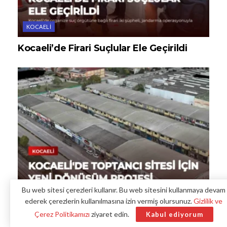
KOCAELI
Kocaeli’de Firari Suçlular Ele Geçirildi
Bu web sitesi çerezleri kullanır. Bu web sitesini kullanmaya devam
KOCAELI
ederek çerezlerin kullanılmasına izin vermiş olursunuz.
Gizlilik ve
Kocaeli’de Toptancı Sitesi İçin Yeni
Çerez Politikamızı
ziyaret edin.
Kabul ediyorum