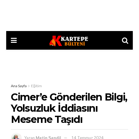
Ana Sayfa
Eğitim
Cimer’e Gönderilen Bilgi,
Yolsuzluk İddiasını
Meseme Taşıdı
Yazan
Metin Şendil
14 Temmuz 2024