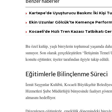
Benzer haberler
Kartepe’de Uyuşturucu Baskını: İki Kişi T
Ekin Uzunlar Gölcük’te Kemençe Performa
Kocaeli’de Hızlı Tren Kazası Tatbikatı Gerç
Bu özel kulüp, yaşlı bireylerin toplumsal yaşamda daha a
sunuyor. Son olarak gerçekleştirilen “İletişimin Temel
konulu eğitimler, üyeler tarafından ilgiyle takip edildi.
Eğitimlerle Bilinçlenme Süreci
İzmit Saygınlar Kulübü, Kocaeli Büyükşehir Belediyesi
Hizmetleri Şube Müdürlüğü bünyesinde faaliyet gösterm
almasını hedefliyor.
Düzenlenen eğitimlerle, emeklilik dönemindeki bireyleri