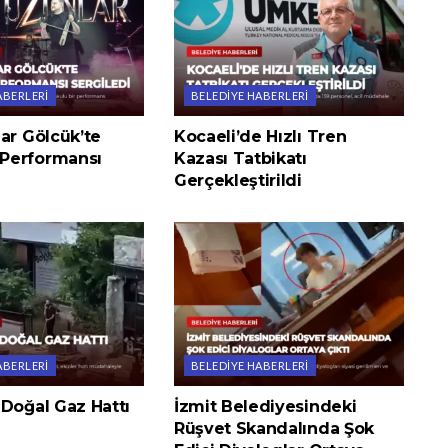
ABERLERI
BELEDIYE HABERLERI
ar Gölcük’te
Kocaeli’de Hızlı Tren
Performansı
Kazası Tatbikatı
Gerçekleştirildi
ABERLERI
BELEDIYE HABERLERI
 Doğal Gaz Hattı
İzmit Belediyesindeki
Rüşvet Skandalında Şok