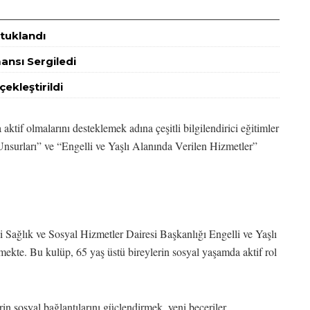
utuklandı
nsı Sergiledi
ekleştirildi
ktif olmalarını desteklemek adına çeşitli bilgilendirici eğitimler
 Unsurları” ve “Engelli ve Yaşlı Alanında Verilen Hizmetler”
 Sağlık ve Sosyal Hizmetler Dairesi Başkanlığı Engelli ve Yaşlı
ekte. Bu kulüp, 65 yaş üstü bireylerin sosyal yaşamda aktif rol
n sosyal bağlantılarını güçlendirmek, yeni beceriler