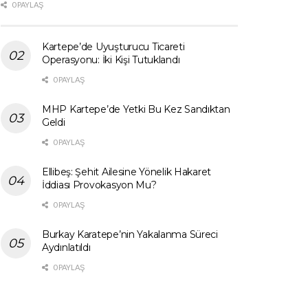
0 PAYLAŞ
Kartepe’de Uyuşturucu Ticareti
Operasyonu: İki Kişi Tutuklandı
0 PAYLAŞ
MHP Kartepe’de Yetki Bu Kez Sandıktan
Geldi
0 PAYLAŞ
Ellibeş: Şehit Ailesine Yönelik Hakaret
İddiası Provokasyon Mu?
0 PAYLAŞ
Burkay Karatepe’nin Yakalanma Süreci
Aydınlatıldı
0 PAYLAŞ