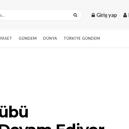
Giriş yap
IYASET
GÜNDEM
DÜNYA
TÜRKIYE GÜNDEM
lübü