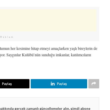
Reklam
plumun her kesimine hitap etmeyi amaçlarken yaşlı bireylerin de
lıyor. Saygınlar Kulübü’nün sunduğu imkanlar, katılımcıların
Paylaş
Paylaş
hakkında gerçek zamanlı güncellemeler alın, şimdi abone