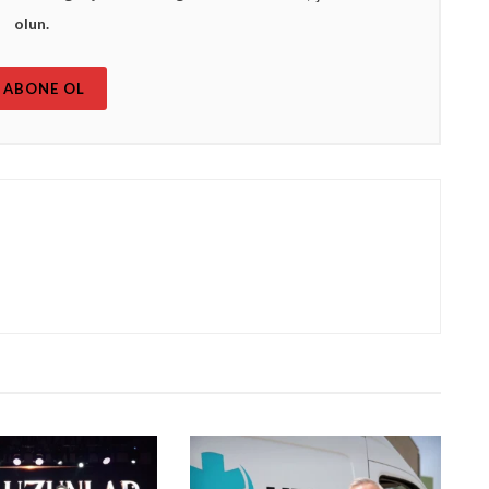
olun.
ABONE OL