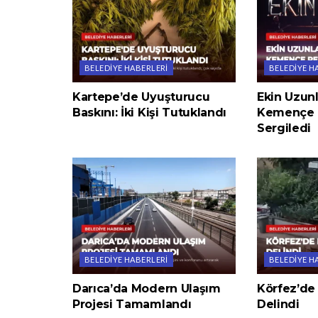
BELEDIYE HABERLERI
BELEDIYE H
Kartepe’de Uyuşturucu
Ekin Uzunl
Baskını: İki Kişi Tutuklandı
Kemençe 
Sergiledi
BELEDIYE HABERLERI
BELEDIYE H
Darıca’da Modern Ulaşım
Körfez’de
Projesi Tamamlandı
Delindi