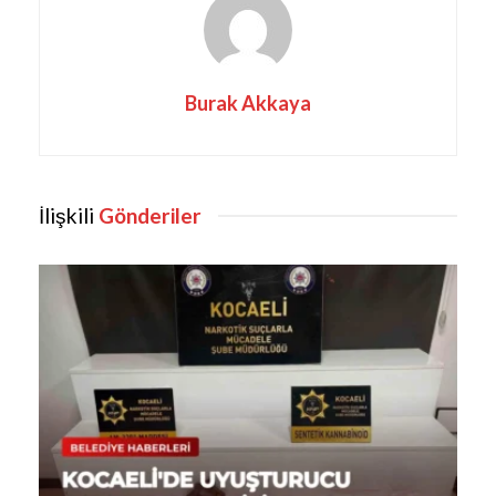
Burak Akkaya
İlişkili
Gönderiler