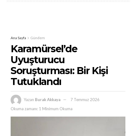
Ana Sayfa
Gündem
Karamürsel’de
Uyuşturucu
Soruşturması: Bir Kişi
Tutuklandı
Yazan
Burak Akkaya
7 Temmuz 2026
Okuma zamanı: 1 Minimum Okuma