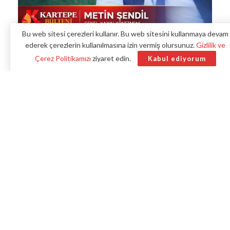
Bu web sitesi çerezleri kullanır. Bu web sitesini kullanmaya devam
ederek çerezlerin kullanılmasına izin vermiş olursunuz.
Gizlilik ve
Çerez Politikamızı
ziyaret edin.
Kabul ediyorum
Eski İdeolojiler Bitti, Kapitalist Dünyada Türk-İslam
Realitesi Başladı!
– “Sosyalistim, komünistim” diyerek
çarkların dışında kalma dönemi kapandı; Türkiye sahada
kendi şartlarıyla var.
Benzer haberler
Siyasetin Çatısı Değişir Ama Sinerjisi Bakidir:
Kartepe’de İletişim ve Dostluk Kazanmalı
Batı Trakya’nın Kuvayı Milliye Ruhu: Dr. Sadık
Ahmet