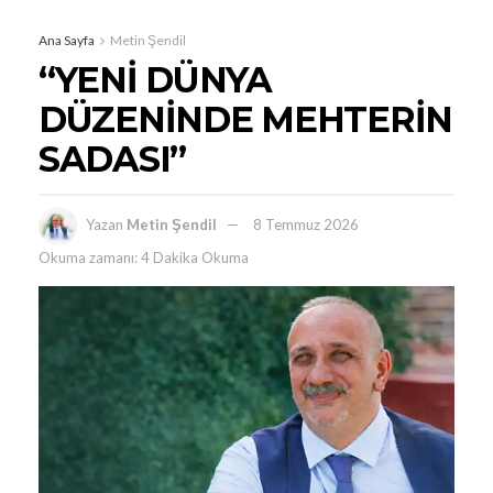
Ana Sayfa
Metin Şendil
“YENİ DÜNYA
DÜZENİNDE MEHTERİN
SADASI”
Yazan
Metin Şendil
8 Temmuz 2026
Okuma zamanı: 4 Dakika Okuma