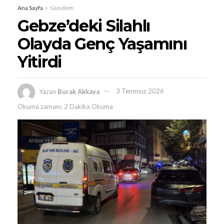
Ana Sayfa
Gündem
Gebze’deki Silahlı
Olayda Genç Yaşamını
Yitirdi
Yazan
Burak Akkaya
3 Temmuz 2026
Okuma zamanı: 2 Dakika Okuma