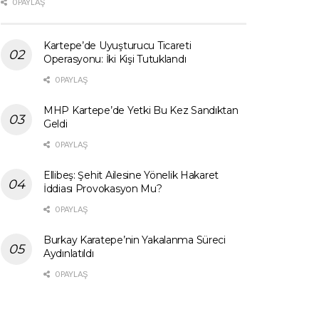
0 PAYLAŞ
Kartepe’de Uyuşturucu Ticareti
Operasyonu: İki Kişi Tutuklandı
0 PAYLAŞ
MHP Kartepe’de Yetki Bu Kez Sandıktan
Geldi
0 PAYLAŞ
Ellibeş: Şehit Ailesine Yönelik Hakaret
İddiası Provokasyon Mu?
0 PAYLAŞ
Burkay Karatepe’nin Yakalanma Süreci
Aydınlatıldı
0 PAYLAŞ