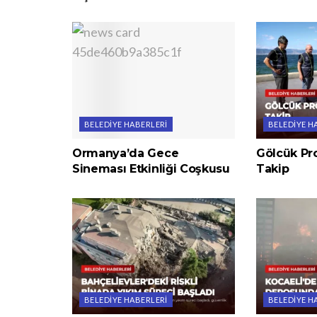
BELEDIYE HABERLERI
BELEDIYE H
Ormanya’da Gece
Gölcük Pro
Sineması Etkinliği Coşkusu
Takip
BELEDIYE HABERLERI
BELEDIYE H