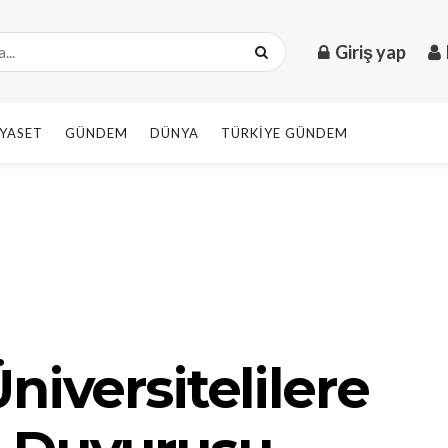
Giriş yap
IYASET
GÜNDEM
DÜNYA
TÜRKIYE GÜNDEM
niversitelilere