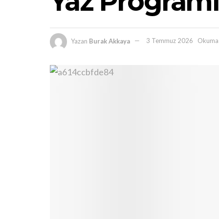
Yaz Program
Yazan
Burak Akkaya
3 Temmuz 2026
Okuma 