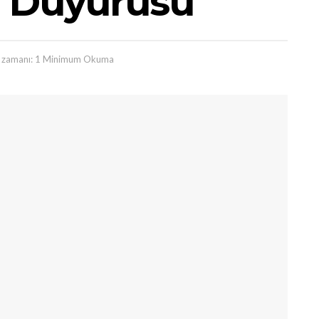
ı Duyurusu
zamanı: 1 Minimum Okuma