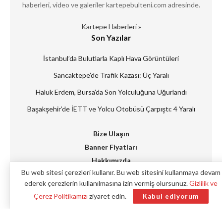
haberleri, video ve galeriler kartepebulteni.com adresinde.
Kartepe Haberleri »
Son Yazılar
İstanbul’da Bulutlarla Kaplı Hava Görüntüleri
Sancaktepe’de Trafik Kazası: Üç Yaralı
Haluk Erdem, Bursa’da Son Yolculuğuna Uğurlandı
Başakşehir’de İETT ve Yolcu Otobüsü Çarpıştı: 4 Yaralı
Bize Ulaşın
Banner Fiyatları
Hakkımızda
Bu web sitesi çerezleri kullanır. Bu web sitesini kullanmaya devam
Künye
ederek çerezlerin kullanılmasına izin vermiş olursunuz.
Gizlilik ve
Reklam Verin
Çerez Politikamızı
ziyaret edin.
Kabul ediyorum
© 2019/2023
Kartepe Bülteni
- Tüm hakları saklıdır
NetMedya
.