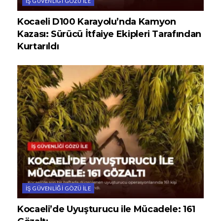
İŞ GÜVENLIĞI GÖZÜ ILE
Kocaeli D100 Karayolu’nda Kamyon
Kazası: Sürücü İtfaiye Ekipleri Tarafından
Kurtarıldı
İŞ GÜVENLIĞI GÖZÜ ILE
Kocaeli’de Uyuşturucu ile Mücadele: 161