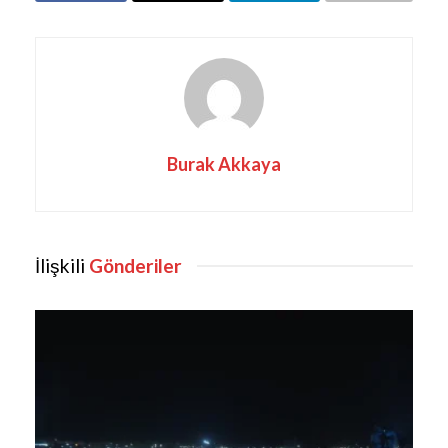
Burak Akkaya
İlişkili
Gönderiler