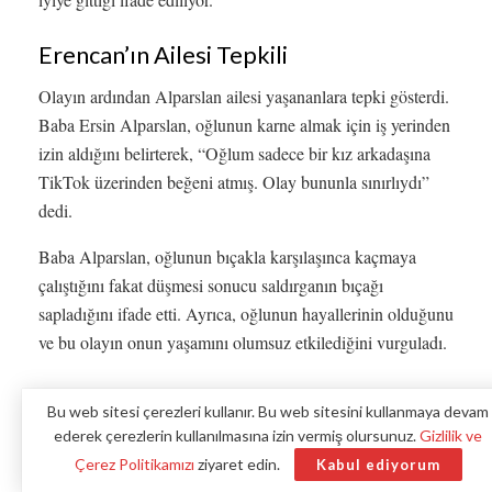
Erencan’ın Ailesi Tepkili
Olayın ardından Alparslan ailesi yaşananlara tepki gösterdi.
Baba Ersin Alparslan, oğlunun karne almak için iş yerinden
izin aldığını belirterek, “Oğlum sadece bir kız arkadaşına
TikTok üzerinden beğeni atmış. Olay bununla sınırlıydı”
dedi.
Baba Alparslan, oğlunun bıçakla karşılaşınca kaçmaya
çalıştığını fakat düşmesi sonucu saldırganın bıçağı
sapladığını ifade etti. Ayrıca, oğlunun hayallerinin olduğunu
ve bu olayın onun yaşamını olumsuz etkilediğini vurguladı.
Aile Adalet Talep Ediyor
Bu web sitesi çerezleri kullanır. Bu web sitesini kullanmaya devam
ederek çerezlerin kullanılmasına izin vermiş olursunuz.
Gizlilik ve
Anne Serpil Alparslan ise oğlunun durumunun iyiye
Çerez Politikamızı
ziyaret edin.
Kabul ediyorum
gittiğini ancak adaletin yerini bulmasını istediğini dile