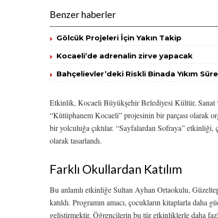
Benzer haberler
Gölcük Projeleri İçin Yakın Takip
Kocaeli’de adrenalin zirve yapacak
Bahçelievler’deki Riskli Binada Yıkım Süre
Etkinlik, Kocaeli Büyükşehir Belediyesi Kültür, Sanat 
“Kütüphanem Kocaeli” projesinin bir parçası olarak org
bir yolculuğa çıktılar. “Sayfalardan Sofraya” etkinliği,
olarak tasarlandı.
Farklı Okullardan Katılım
Bu anlamlı etkinliğe Sultan Ayhan Ortaokulu, Güzelte
katıldı. Programın amacı, çocukların kitaplarla daha g
geliştirmektir. Öğrencilerin bu tür etkinliklerle daha fa