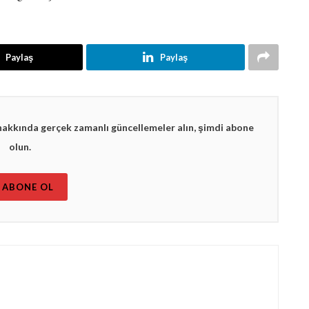
Paylaş
Paylaş
hakkında gerçek zamanlı güncellemeler alın, şimdi abone
olun.
ABONE OL