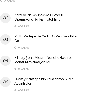
0 PAYLAŞ
Kartepe’de Uyuşturucu Ticareti
Operasyonu: İki Kişi Tutuklandı
0 PAYLAŞ
MHP Kartepe’de Yetki Bu Kez Sandıktan
Geldi
0 PAYLAŞ
Ellibeş: Şehit Ailesine Yönelik Hakaret
İddiası Provokasyon Mu?
0 PAYLAŞ
Burkay Karatepe’nin Yakalanma Süreci
Aydınlatıldı
0 PAYLAŞ