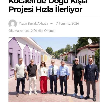
Kocaeli’de Doğu Kışla
Projesi Hızla İlerliyor
Yazan
Burak Akkaya
7 Temmuz 2026
Okuma zamanı: 2 Dakika Okuma