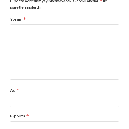
*
E-posta adresiniz yayınlanmayacak.
Gerekli alanlar
ile
işaretlenmişlerdir
*
Yorum
*
Ad
*
E-posta