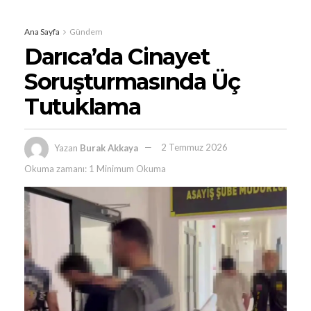
Ana Sayfa
Gündem
Darıca’da Cinayet
Soruşturmasında Üç
Tutuklama
Yazan
Burak Akkaya
2 Temmuz 2026
Okuma zamanı: 1 Minimum Okuma