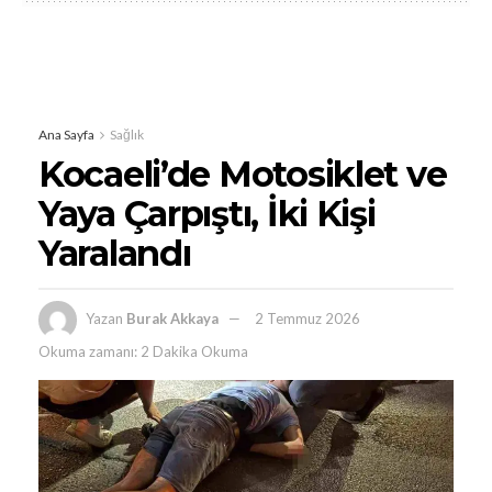
Ana Sayfa
Sağlık
Kocaeli’de Motosiklet ve
Yaya Çarpıştı, İki Kişi
Yaralandı
Yazan
Burak Akkaya
2 Temmuz 2026
Okuma zamanı: 2 Dakika Okuma