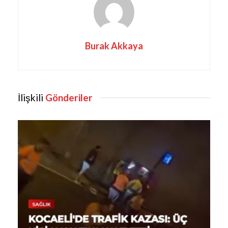
Burak Akkaya
İlişkili
Gönderiler