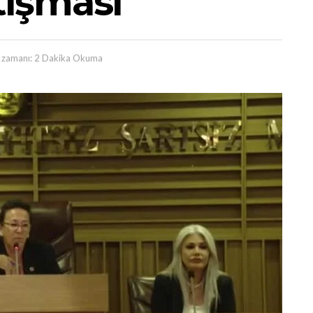
ışması
zamanı: 2 Dakika Okuma