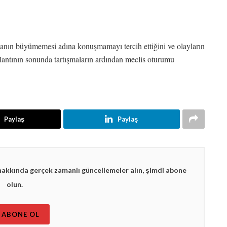
manın büyümemesi adına konuşmamayı tercih ettiğini ve olayların
oplantının sonunda tartışmaların ardından meclis oturumu
Paylaş
Paylaş
hakkında gerçek zamanlı güncellemeler alın, şimdi abone
olun.
ABONE OL