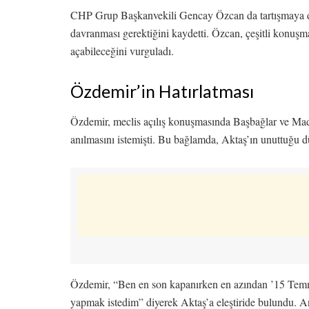
CHP Grup Başkanvekili Gencay Özcan da tartışmaya dah
davranması gerektiğini kaydetti. Özcan, çeşitli konuş
açabileceğini vurguladı.
Özdemir’in Hatırlatması
Özdemir, meclis açılış konuşmasında Başbağlar ve Mad
anılmasını istemişti. Bu bağlamda, Aktaş’ın unuttuğu düş
Özdemir, “Ben en son kapanırken en azından ’15 Temmuz
yapmak istedim” diyerek Aktaş’a eleştiride bulundu. An