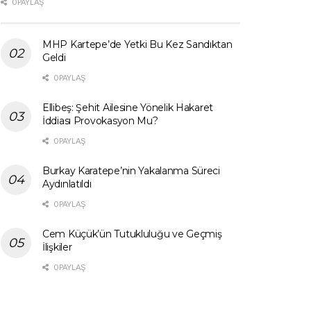
0 PAYLAŞ
MHP Kartepe’de Yetki Bu Kez Sandıktan
Geldi
0 PAYLAŞ
Ellibeş: Şehit Ailesine Yönelik Hakaret
İddiası Provokasyon Mu?
0 PAYLAŞ
Burkay Karatepe’nin Yakalanma Süreci
Aydınlatıldı
0 PAYLAŞ
Cem Küçük’ün Tutukluluğu ve Geçmiş
İlişkiler
0 PAYLAŞ