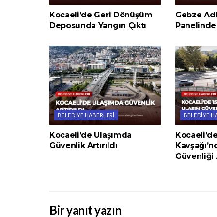
Kocaeli’de Geri Dönüşüm
Gebze Adl
Deposunda Yangın Çıktı
Panelinde 
BELEDIYE HABERLERI
BELEDIYE H
Kocaeli’de Ulaşımda
Kocaeli’d
Güvenlik Artırıldı
Kavşağı’n
Güvenliği A
Bir yanıt yazın