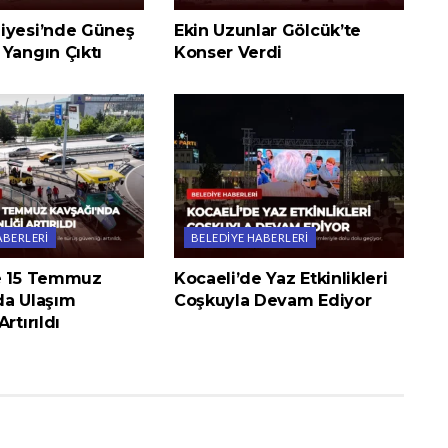
iyesi’nde Güneş
Ekin Uzunlar Gölcük’te
Yangın Çıktı
Konser Verdi
ABERLERI
BELEDIYE HABERLERI
e 15 Temmuz
Kocaeli’de Yaz Etkinlikleri
da Ulaşım
Coşkuyla Devam Ediyor
rtırıldı