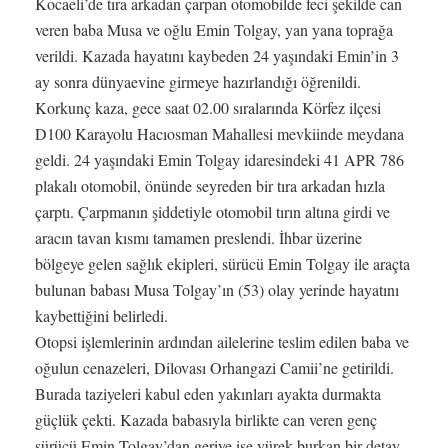
Kocaeli’de tıra arkadan çarpan otomobilde feci şekilde can
veren baba Musa ve oğlu Emin Tolgay, yan yana toprağa
verildi. Kazada hayatını kaybeden 24 yaşındaki Emin’in 3
ay sonra dünyaevine girmeye hazırlandığı öğrenildi.
Korkunç kaza, gece saat 02.00 sıralarında Körfez ilçesi
D100 Karayolu Hacıosman Mahallesi mevkiinde meydana
geldi. 24 yaşındaki Emin Tolgay idaresindeki 41 APR 786
plakalı otomobil, önünde seyreden bir tıra arkadan hızla
çarptı. Çarpmanın şiddetiyle otomobil tırın altına girdi ve
aracın tavan kısmı tamamen preslendi. İhbar üzerine
bölgeye gelen sağlık ekipleri, sürücü Emin Tolgay ile araçta
bulunan babası Musa Tolgay’ın (53) olay yerinde hayatını
kaybettiğini belirledi.
Otopsi işlemlerinin ardından ailelerine teslim edilen baba ve
oğulun cenazeleri, Dilovası Orhangazi Camii’ne getirildi.
Burada taziyeleri kabul eden yakınları ayakta durmakta
güçlük çekti. Kazada babasıyla birlikte can veren genç
sürücü Emin Tolgay’dan geriye ise yürek burkan bir detay